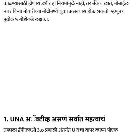
काढण्यासाठी होणारा उशीर हा नियमांमुळे नाही, तर बॅंकेचं खातं, मोबाईल
नंबर किंवा नोकरीच्या नोंदींमध्ये चुका असल्यास होऊ शकतो. म्हणूनच
पुढील ५ गोष्टींकडे लक्ष द्या.
1. UNA अॅक्टीव्ह असणं सर्वात महत्वाचं
तुम्हाला ईपीएफओ 3.o प्रणाली अंतर्गत UPIचा वापर करून पीएफ