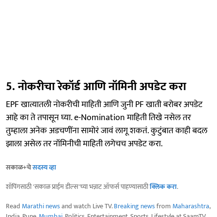
5. नोकरीचा रेकॉर्ड आणि नॉमिनी अपडेट करा
EPF खात्यातली नोकरीची माहिती आणि जुनी PF खाती बरोबर अपडेट
आहे का ते तपासून घ्या. e-Nomination माहिती तिखे नसेल तर
तुम्हाला अनेक अडचणींना सामोरं जावं लागू शकतं. कुटुंबात काही बदल
झाला असेल तर नॉमिनीची माहिती लगेचच अपडेट करा.
सकाळ+चे
सदस्य व्हा
शॉपिंगसाठी 'सकाळ प्राईम डील्स'च्या भन्नाट ऑफर्स पाहण्यासाठी
क्लिक करा
.
Read
Marathi news
and watch Live TV.
Breaking news
from
Maharashtra
,
India, Pune,
Mumbai
, Politics, Entertainment, Sports, Lifestyle at SaamTV.