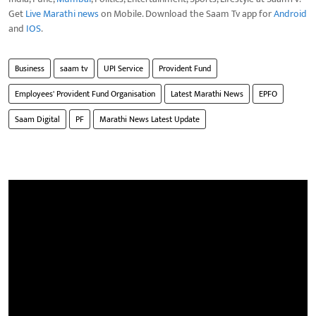
Get
Live Marathi news
on Mobile. Download the Saam Tv app for
Android
and
IOS
.
Business
saam tv
UPI Service
Provident Fund
Employees' Provident Fund Organisation
Latest Marathi News
EPFO
Saam Digital
PF
Marathi News Latest Update