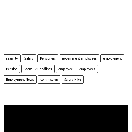
saam tv
Salary
Pensioners
government employees
employment
Pension
Saam Tv Headlines
employee
employees
Employment News
commission
Salary Hike