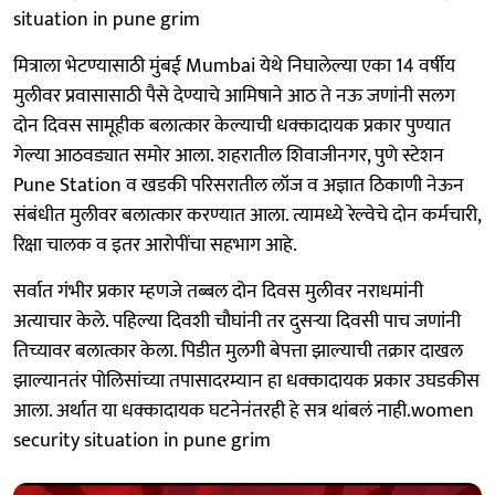
situation in pune grim
मित्राला भेटण्यासाठी मुंबई Mumbai येथे निघालेल्या एका 14 वर्षीय
मुलीवर प्रवासासाठी पैसे देण्याचे आमिषाने आठ ते नऊ जणांनी सलग
दोन दिवस सामूहीक बलात्कार केल्याची धक्कादायक प्रकार पुण्यात
गेल्या आठवड्यात समोर आला. शहरातील शिवाजीनगर, पुणे स्टेशन
Pune Station व खडकी परिसरातील लॉज व अज्ञात ठिकाणी नेऊन
संबंधीत मुलीवर बलात्कार करण्यात आला. त्यामध्ये रेल्वेचे दोन कर्मचारी,
रिक्षा चालक व इतर आरोपींचा सहभाग आहे.
सर्वात गंभीर प्रकार म्हणजे तब्बल दोन दिवस मुलीवर नराधमांनी
अत्याचार केले. पहिल्या दिवशी चौघांनी तर दुसर्‍या दिवसी पाच जणांनी
तिच्यावर बलात्कार केला. पिडीत मुलगी बेपत्ता झाल्याची तक्रार दाखल
झाल्यानतंर पोलिसांच्या तपासादरम्यान हा धक्कादायक प्रकार उघडकीस
आला. अर्थात या धक्कादायक घटनेनंतरही हे सत्र थांबलं नाही.women
security situation in pune grim