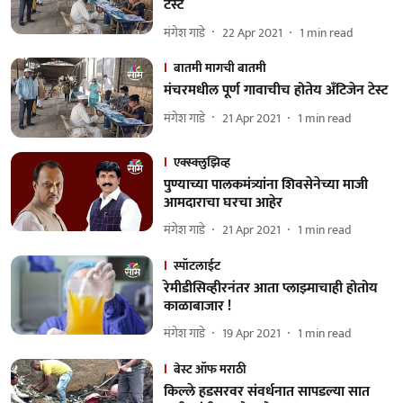
टेस्ट
मंगेश गाडे
22 Apr 2021
1
min read
बातमी मागची बातमी
मंचरमधील पूर्ण गावाचीच होतेय अँटिजेन टेस्ट
मंगेश गाडे
21 Apr 2021
1
min read
एक्स्क्लुझिव्ह
पुण्याच्या पालकमंत्र्यांना शिवसेनेच्या माजी
आमदाराचा घरचा आहेर
मंगेश गाडे
21 Apr 2021
1
min read
स्पॉटलाईट
रेमीडीसिव्हीरनंतर आता प्लाझ्माचाही होतोय
काळाबाजार !
मंगेश गाडे
19 Apr 2021
1
min read
बेस्ट ऑफ मराठी
किल्ले हडसरवर संवर्धनात सापडल्या सात