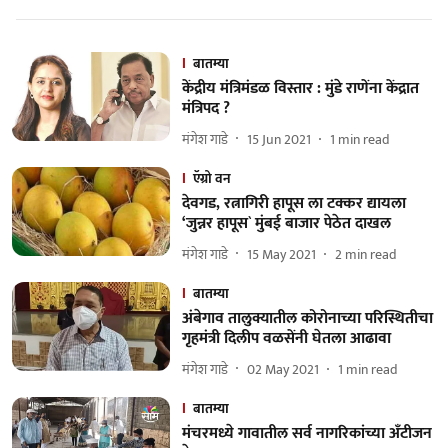
बातम्या
केंद्रीय मंत्रिमंडळ विस्तार : मुंडे राणेंना केंद्रात
मंत्रिपद ?
मंगेश गाडे
15 Jun 2021
1
min read
ऍग्रो वन
देवगड, रत्नागिरी हापूस ला टक्कर द्यायला
‘जुन्नर हापूस` मुंबई बाजार पेठेत दाखल
मंगेश गाडे
15 May 2021
2
min read
बातम्या
अंबेगाव तालुक्यातील कोरोनाच्या परिस्थितीचा
गृहमंत्री दिलीप वळसेंनी घेतला आढावा
मंगेश गाडे
02 May 2021
1
min read
बातम्या
मंचरमध्ये गावातील सर्व नागरिकांच्या अँटीजन