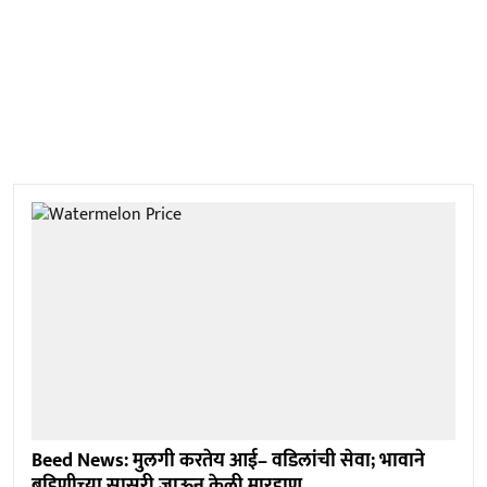
Beed News: मुलगी करतेय आई– वडिलांची सेवा; भावाने
बहिणीच्या सासरी जाऊन केली मारहाण