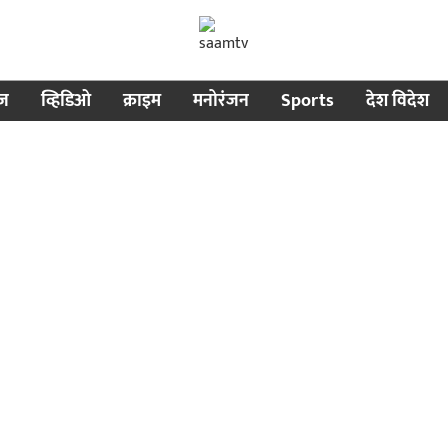
ीज
व्हिडिओ
क्राइम
मनोरंजन
Sports
देश विदेश