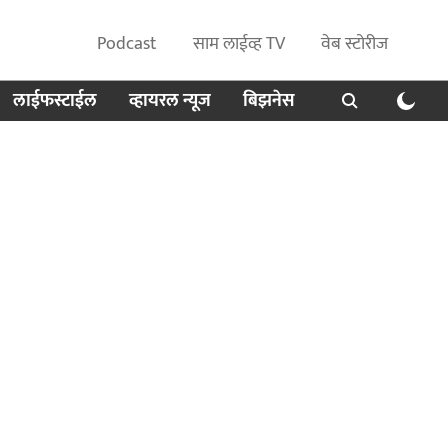
Podcast
साम लाईव्ह TV
वेब स्टोरीज
लाईफस्टाईल
व्हायरल न्यूज
बिझनेस