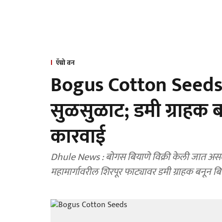
ऍग्रो वन
Bogus Cotton Seeds :
सुळसुळाट; डमी ग्राहक ब
कारवाई
Dhule News : बोगस बियाणे विक्री केली जात असल्य
महामार्गावरील शिरपूर फाट्यावर डमी ग्राहक बनून बिय