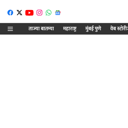
ताज्या बातम्या
महाराष्ट्र
मुंबई पुणे
वेब स्टोर