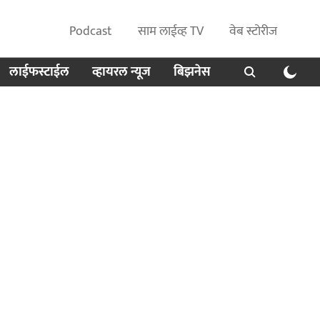
Podcast
साम लाईव्ह TV
वेब स्टोरीज
लाईफस्टाईल
व्हायरल न्यूज
बिझनेस