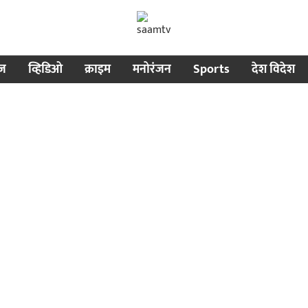
ीज
व्हिडिओ
क्राइम
मनोरंजन
Sports
देश विदेश