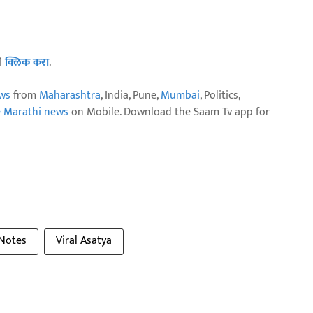
ठी
क्लिक करा
.
ws
from
Maharashtra
, India, Pune,
Mumbai
, Politics,
e Marathi news
on Mobile. Download the Saam Tv app for
 Notes
Viral Asatya