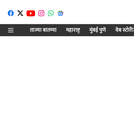
ताज्या बातम्या
महाराष्ट्र
मुंबई पुणे
वेब स्टोर