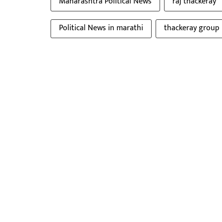
Maharashtra Political News
raj thackeray
Political News in marathi
thackeray group