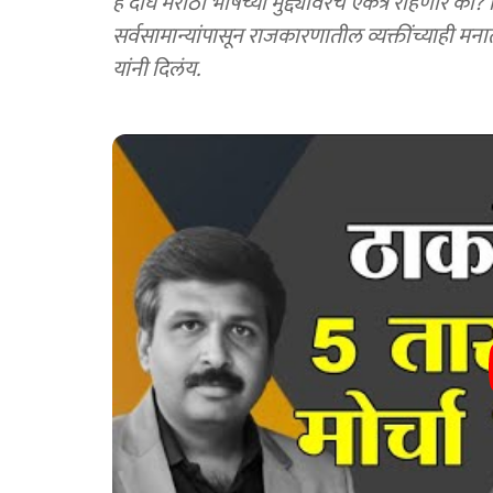
हे दोघे मराठी भाषेच्या मुद्द्यावरच एकत्र राहणार का?
सर्वसामान्यांपासून राजकारणातील व्यक्तींच्याही मनातला
यांनी दिलंय.