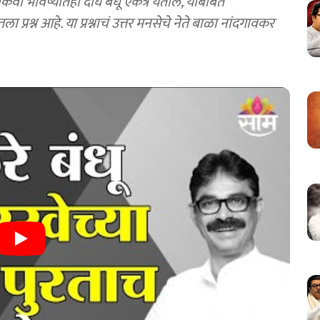
 किंवा भविष्यातही दोघे बंधू एकत्र येतील, याबाबत
 प्रश्न आहे. या प्रश्नाचं उत्तर मनसेचे नेते बाळा नांदगावकर