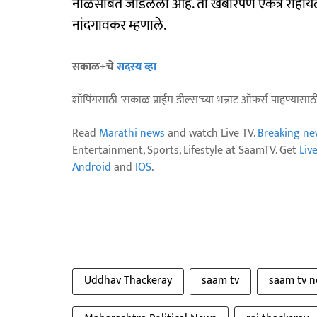
नाळेसोबत जोडलेला आहे. तो खंबीरपणे एकत्र राहाय
नांदगावकर म्हणाले.
सकाळ+चे
सदस्य व्हा
शॉपिंगसाठी 'सकाळ प्राईम डील्स'च्या भन्नाट ऑफर्स पाहण्यासा
Read
Marathi news
and watch Live TV.
Breaking ne
Entertainment, Sports, Lifestyle at SaamTV. Get
Liv
Android
and
IOS
.
Uddhav Thackeray
saam tv
saam tv 