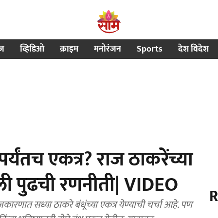
ीज
व्हिडिओ
क्राइम
मनोरंजन
Sports
देश विदेश
र्यंतच एकत्र? राज ठाकरेंच्या
ितली पुढची रणनीती| VIDEO
R
ारणात सध्या ठाकरे बंधूंच्या एकत्र येण्याची चर्चा आहे. पण