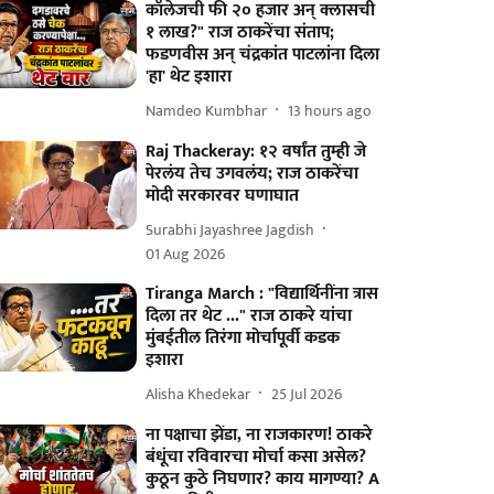
कॉलेजची फी २० हजार अन् क्लासची
१ लाख?" राज ठाकरेंचा संताप;
फडणवीस अन् चंद्रकांत पाटलांना दिला
'हा' थेट इशारा
Namdeo Kumbhar
13 hours ago
Raj Thackeray: १२ वर्षांत तुम्ही जे
पेरलंय तेच उगवलंय; राज ठाकरेंचा
मोदी सरकारवर घणाघात
Surabhi Jayashree Jagdish
01 Aug 2026
Tiranga March : "विद्यार्थिनींना त्रास
दिला तर थेट ..." राज ठाकरे यांचा
मुंबईतील तिरंगा मोर्चापूर्वी कडक
इशारा
Alisha Khedekar
25 Jul 2026
ना पक्षाचा झेंडा, ना राजकारण! ठाकरे
बंधूंचा रविवारचा मोर्चा कसा असेल?
कुठून कुठे निघणार? काय मागण्या? A