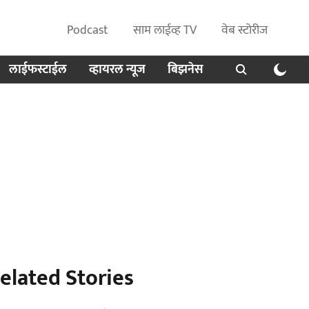
Podcast
साम लाईव्ह TV
वेब स्टोरीज
लाईफस्टाईल
व्हायरल न्यूज
बिझनेस
elated Stories