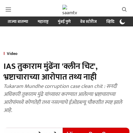
ताज्या बातम्या
महाराष्ट्र
मुंबई पुणे
वेब स्टोरीज
व्हिडिओ
क्र
Video
IAS तुकाराम मुंढेंना 'क्लीन चिट',
भ्रष्टाचाराच्या आरोपात तथ्य नाही
Tukaram Mundhe corruption case clean chit : सनदी
अधिकारी तुकाराम मुंढे यांच्यावर करण्यात आलेल्या भ्रष्टाचाराच्या
आरोपांमध्ये कोणतेही तथ्य नसल्याचे ईओडब्ल्यू चौकशीत स्पष्ट झाले
आहे.