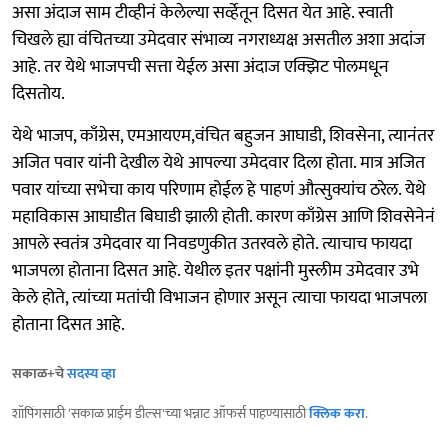
असा अंदाज साम टीव्हीनं केलेल्या सर्व्हेतून दिसत येत आहे. स्वाती
चिखले ह्या वंचितच्या उमेदवार संभाव्य नगराध्यक्ष असतील अशा अदांज
आहे. तर येथे भाजपची सत्ता येईल असा अंदाज एक्झिट पोलमधून
दिसतोय.
येथे भाजप, काँग्रेस, एमआयएम,वंचित बहुजन आघाडी, शिवसेना, त्यानंतर
अजित पवार यांनी देखील येथे आपल्या उमेदवार दिला होता. मात्र अजित
पवार यांच्या सभेचा काय परिणाम होईल हे पाहणं औत्सुक्यांच ठरेल. येथे
महाविकास आघाडीत बिघाडी झाली होती. कारण काँग्रेस आणि शिवसेनेनं
आपले स्वतंत्र उमेदवार या निवडणुकीत उतरवले होते. त्याचाच फायदा
भाजपला होताना दिसत आहे. येथील इतर पक्षांनी मुस्लीम उमेदवार उभे
केले होते, त्यांच्या मतांची विभाजन होणार असून त्याचा फायदा भाजपला
होताना दिसत आहे.
सकाळ+चे
सदस्य व्हा
शॉपिंगसाठी 'सकाळ प्राईम डील्स'च्या भन्नाट ऑफर्स पाहण्यासाठी
क्लिक करा
.