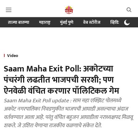
ताज्या बातम्या
महाराष्ट्र
मुंबई पुणे
वेब स्टोरीज
व्हिडिओ
क्र
Video
Saam Maha Exit Poll: अकोटच्या
पंचरंगी लढतीत भाजपची सरशी; पण
ऐनवेळी वंचित करणार पॉलिटिकल गेम
Saam Maha Exit Poll update : साम महा एक्झिट पोलमध्ये
अकोट नगरपालिका निवडणुकीत भाजपची आघाडी असल्याचा अंदाज
वर्तवण्यात आला आहे. परंतु वंचित बहुजन आघाडीला नराध्यक्षपद मिळवू
शकते. जे उशिरा येणाऱ्या राजकीय वळणाचे संकेत देते.