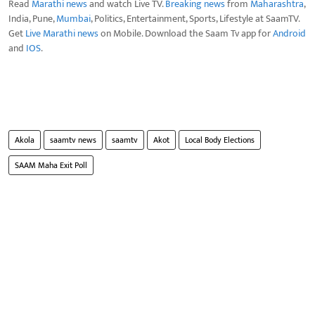
Read
Marathi news
and watch Live TV.
Breaking news
from
Maharashtra
,
India, Pune,
Mumbai
, Politics, Entertainment, Sports, Lifestyle at SaamTV.
Get
Live Marathi news
on Mobile. Download the Saam Tv app for
Android
and
IOS
.
Akola
saamtv news
saamtv
Akot
Local Body Elections
SAAM Maha Exit Poll