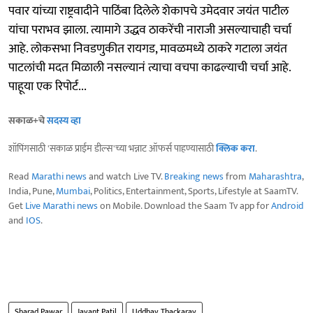
पवार यांच्या राष्ट्रवादीने पाठिंबा दिलेले शेकापचे उमेदवार जयंत पाटील
यांचा पराभव झाला. त्यामागे उद्धव ठाकरेंची नाराजी असल्याचाही चर्चा
आहे. लोकसभा निवडणुकीत रायगड, मावळमध्ये ठाकरे गटाला जयंत
पाटलांची मदत मिळाली नसल्यानं त्याचा वचपा काढल्याची चर्चा आहे.
पाहूया एक रिपोर्ट...
सकाळ+चे
सदस्य व्हा
शॉपिंगसाठी 'सकाळ प्राईम डील्स'च्या भन्नाट ऑफर्स पाहण्यासाठी
क्लिक करा
.
Read
Marathi news
and watch Live TV.
Breaking news
from
Maharashtra
,
India, Pune,
Mumbai
, Politics, Entertainment, Sports, Lifestyle at SaamTV.
Get
Live Marathi news
on Mobile. Download the Saam Tv app for
Android
and
IOS
.
Sharad Pawar
Jayant Patil
Uddhav Thackaray