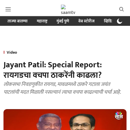
ताज्या बातम्या
महाराष्ट्र
मुंबई पुणे
वेब स्टोरीज
व्हिडिओ
क्र
Video
Jayant Patil: Special Report:
रायगडचा वचपा ठाकरेंनी काढला?
लोकसभा निवडणुकीत रायगड, मावळमध्ये ठाकरे गटाला जयंत
पाटलांची मदत मिळाली नसल्यानं त्याचा वचपा काढल्याची चर्चा आहे.