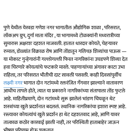
पुणे येथील येरवडा गणेश नगर भागातील औद्योगिक शाळा , परिसरात,
लॉकअप ग्रुप, दुर्गा माता मंदिर , या भागामध्ये टोळक्यांनी मध्यरात्रीच्या
सुमारास अक्षरशः दहशत माजवली. हातात धारदार कोयते, चेहऱ्यावर
रुमाल, डोळ्यांत विक्राळ रोष आणि तोंडातून गलिच्छ शिव्यांचा पाऊस —
या मोकाट गुन्हेगारांनी गल्लोगल्ली फिरत नागरिकांना उघडपणे शिव्या देत
हवा चिरणारे कोयत्यांचे फटकारे मारले. पाहणाऱ्यांच्या अंगावर काटा उभा
राहिला, तर परिसरात भीतीची दाट सावली पसरली. काही दिवसांपूर्वीच
लक्ष्मी नगर
भागात दोन गटांमध्ये रक्तरंजित गँगवार झाल्याने वातावरण
आधीच तापले होते, त्यात या प्रकाराने नागरिकांच्या संतापाला तोंड फुटले
आहे. माहितीप्रमाणे, दोन गटांमध्ये सुरू झालेलं भांडण चिघळून थेट
शस्त्रांच्या खुले प्रदर्शनात बदललं. स्थानिक नागरिकांचा इशारा स्पष्ट आहे.
रस्त्यावर कोयत्यांचं खुले प्रदर्शन हा थेट दहशतवाद आहे, आणि यावर
तात्काळ कठोर कारवाई झाली नाही, तर परिस्थिती हाताबाहेर जाऊन
भीषण परिणाम होऊ शकतात.