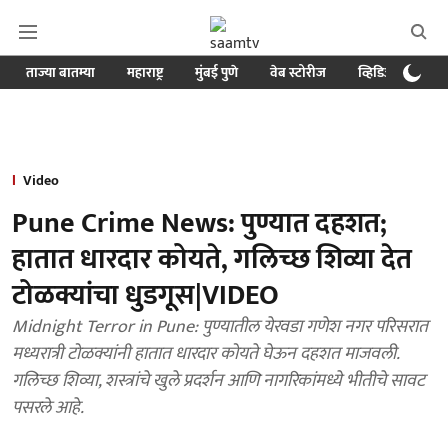
ताज्या बातम्या
महाराष्ट्र
मुंबई पुणे
वेब स्टोरीज
व्हिडिओ
क्र
Video
Pune Crime News: पुण्यात दहशत;
हातात धारदार कोयते, गलिच्छ शिव्या देत
टोळक्यांचा धुडगूस|VIDEO
Midnight Terror in Pune: पुण्यातील येरवडा गणेश नगर परिसरात
मध्यरात्री टोळक्यांनी हातात धारदार कोयते घेऊन दहशत माजवली.
गलिच्छ शिव्या, शस्त्रांचे खुले प्रदर्शन आणि नागरिकांमध्ये भीतीचे सावट
पसरले आहे.