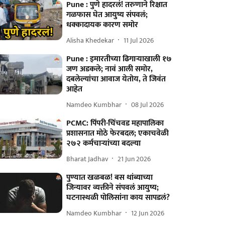
Pune : पुणे हादरलं! तरुणाने रिक्षात
गळफास घेत आयुष्य संपवलं;
धक्कादायक कारण समोर
Alisha Khedekar
11 Jul 2026
Pune : इमारतीच्या ढिगाऱ्याखाली १७
जण अडकले; नावं आली समोर,
दबलेल्यांचा आवाज येतोय, ते जिवंत
आहेत
Namdeo Kumbhar
08 Jul 2026
PCMC: पिंपरी-चिंचवड महापालिका
प्रशासनात मोठे फेरबदल; एकाचवेळी
२७२ कर्मचाऱ्यांच्या बदल्या
Bharat Jadhav
21 Jun 2026
पुण्यात खळबळ! बस थांब्याच्या
जिन्यावर व्यक्तीने संपवलं आयुष्य;
घटनास्थळी पोलिसांना काय सापडलं?
Namdeo Kumbhar
12 Jun 2026