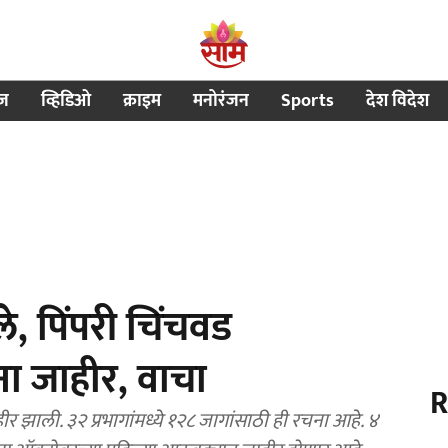
ीज
व्हिडिओ
क्राइम
मनोरंजन
Sports
देश विदेश
, पिंपरी चिंचवड
ना जाहीर, वाचा
R
ीर झाली. ३२ प्रभागांमध्ये १२८ जागांसाठी ही रचना आहे. ४