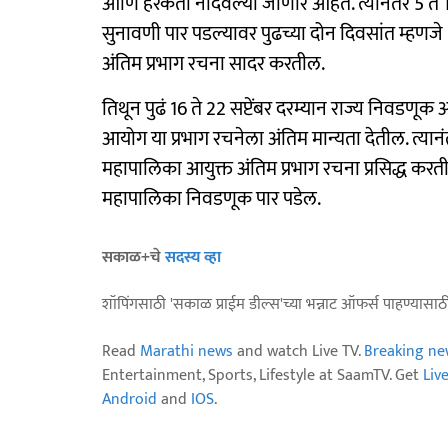
आणि हरकती नोंदवल्या जाणार आहेत. त्यानंतर 5 ते 12
सुनावणी पार पडल्यावर पुढच्या दोन दिवसांत म्हणजे
अंतिम प्रभाग रचना सादर करतील.
तिथून पुढं 16 ते 22 सप्टेंबर दरम्यान राज्य निवडण
आयोग या प्रभाग रचनेला अंतिम मान्यता देतील. त्यान
महापालिका आयुक्त अंतिम प्रभाग रचना प्रसिद्ध करतील
महापालिका निवडणूक पार पडेल.
सकाळ+चे
सदस्य व्हा
शॉपिंगसाठी 'सकाळ प्राईम डील्स'च्या भन्नाट ऑफर्स पाहण्यासा
Read
Marathi news
and watch Live TV.
Breaking ne
Entertainment, Sports, Lifestyle at SaamTV. Get
Liv
Android
and
IOS
.