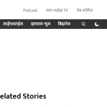
Podcast
साम लाईव्ह TV
वेब स्टोरीज
लाईफस्टाईल
व्हायरल न्यूज
बिझनेस
elated Stories