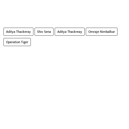
Aditya Thackeray
Shiv Sena
Aditya Thackreay
Omraje Nimbalkar
Operation Tiger