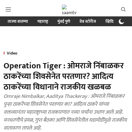
ताज्या बातम्या
महाराष्ट्र
मुंबई पुणे
वेब स्टोरीज
व्हिडिओ
क्र
Video
Operation Tiger : ओमराजे निंबाळकर
ठाकरेंच्या शिवसेनेत परतणार? आदित्य
ठाकरेंच्या विधानाने राजकीय खळबळ
Omraje Nimbalkar, Aaditya Thackeray : ओमराजे निंबाळकर
पुन्हा ठाकरेंच्या शिवसेनेत परतणार का? आदित्य ठाकरे यांच्या
वक्तव्यानंतर महाराष्ट्राच्या राजकारणात नव्या चर्चांना उधाण आले आहे.
मनधरणीचे प्रयत्न, गुप्त बैठका आणि शिवसेनेतील घडामोडींमुळे राजकीय
वातावरण तापले आहे.