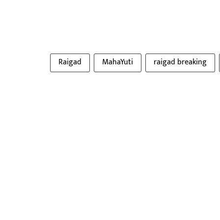
Raigad
MahaYuti
raigad breaking