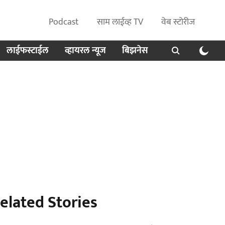
Podcast
साम लाईव्ह TV
वेब स्टोरीज
लाईफस्टाईल
व्हायरल न्यूज
बिझनेस
elated Stories