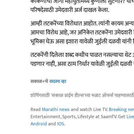
कोकणाची जागा महायुतीमध्ये कुणाला सुटणार? याच
परिषदेसाठी उमेदवारी अर्ज दाखल केला.
आम्ही तटकरेंच्या विरोधात आहोत. त्यांनी कायम अन
आमचा विरोध आहे, जर अनिकेत तटकरेंना उमेदवारी मि
भूमिका घेऊ असा इशारा यावेळी जुईली दळवी यांनी 
तटकरेंनी दिलेला शब्द कधीच पाळत नसल्याचा थेट 
पडणार नाही, असा ठाम निर्धार यावेळी जुईली दळवी
सकाळ+चे
सदस्य व्हा
शॉपिंगसाठी 'सकाळ प्राईम डील्स'च्या भन्नाट ऑफर्स पाहण्यासा
Read
Marathi news
and watch Live TV.
Breaking ne
Entertainment, Sports, Lifestyle at SaamTV. Get
Liv
Android
and
IOS
.