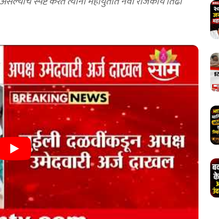
असल्याचे स्पष्ट करत त्यांनी महायुतीत नवा राजकीय तिढा