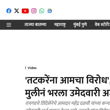
ताज्या बातम्या
महाराष्ट्र
मुंबई पुणे
वेब स्टोर
Video
'तटकरेंना आमचा विरोध', 
मुलीनं भरला उमेदवारी 
रायगडचे शिंदेसेनेचे आमदार महेंद्र दळवी यांच्या 