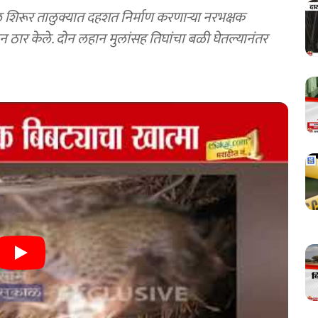
शिरूर तालुक्यात दहशत निर्माण करणाऱ्या नरभक्षक
न ठार केले. दोन लहान मुलांसह तिघांचा बळी घेतल्यानंतर