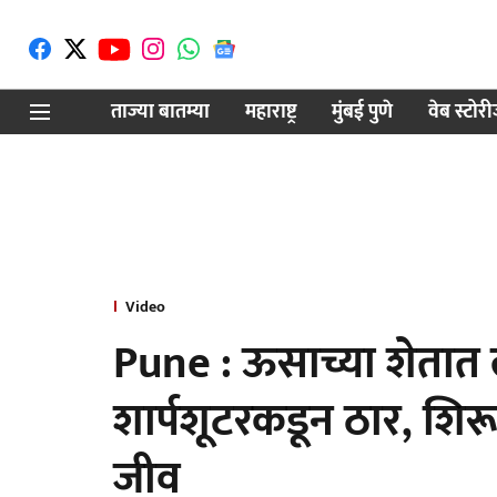
ताज्या बातम्या
महाराष्ट्र
मुंबई पुणे
वेब स्टोर
Video
Pune : ऊसाच्या शेतात 
शार्पशूटरकडून ठार, शिरू
जीव