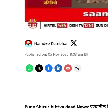
Namdeo Kumbhar
Published on
:
05 Nov 2025, 8:03 am
IST
Pune Shirur bibtya dead News:
पुण्यातील 