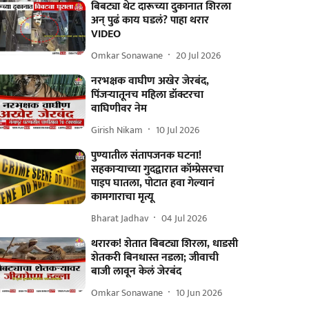
बिबट्या थेट दारूच्या दुकानात शिरला
अन् पुढं काय घडलं? पाहा थरार
VIDEO
Omkar Sonawane
20 Jul 2026
नरभक्षक वाघीण अखेर जेरबंद,
पिंजऱ्यातूनच महिला डॉक्टरचा
वाघिणीवर नेम
Girish Nikam
10 Jul 2026
पुण्यातील संतापजनक घटना!
सहकाऱ्याच्या गुदद्वारात कॉम्प्रेसरचा
पाइप घातला, पोटात हवा गेल्यानं
कामगाराचा मृत्यू
Bharat Jadhav
04 Jul 2026
थरारक! शेतात बिबट्या शिरला, धाडसी
शेतकरी बिनधास्त नडला; जीवाची
बाजी लावून केलं जेरबंद
Omkar Sonawane
10 Jun 2026