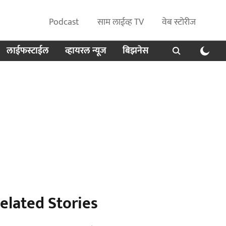
Podcast
साम लाईव्ह TV
वेब स्टोरीज
लाईफस्टाईल
व्हायरल न्यूज
बिझनेस
elated Stories