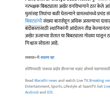
नरभक्षक बिबट्याला अखेर वनविभागाने ठार केले आहे.
मुलांसह तिघांचा बळी घेतल्याने ग्रामस्थांमध्ये प्रचंड
बिबट्यांची
संख्या बाराशेहून अधिक असल्याचा दावासुद
बंदोबस्तासाठी स्थानिकांनी आंदोलन तीव्र केल्यानंतर
अखेर ऊसाच्या शेतात या बिबट्याला गोळ्या घालून ठा
निःश्वास सोडला आहे.
सकाळ+चे
सदस्य व्हा
शॉपिंगसाठी 'सकाळ प्राईम डील्स'च्या भन्नाट ऑफर्स पाहण्यासा
Read
Marathi news
and watch Live TV.
Breaking ne
Entertainment, Sports, Lifestyle at SaamTV. Get
Liv
Android
and
IOS
.