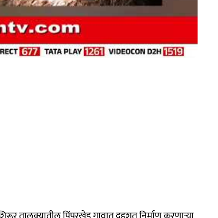
शिरूर तालुक्यातील पिंपरखेड गावात दहशत निर्माण करणाऱ्या