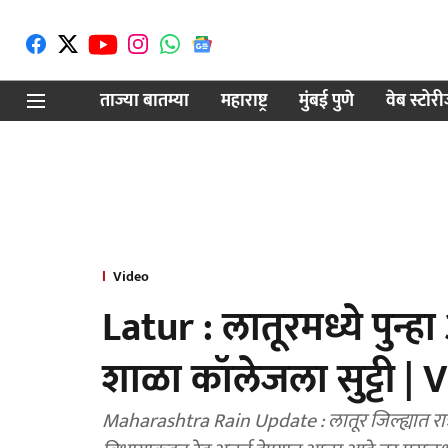
ताज्या बातम्या
महाराष्ट्र
मुंबई पुणे
वेब स्टोर
Video
Latur : लातूरमध्ये पु
शाळा कॉलेजला सुट्टी |
Maharashtra Rain Update : लातूर जिल्ह्यात र