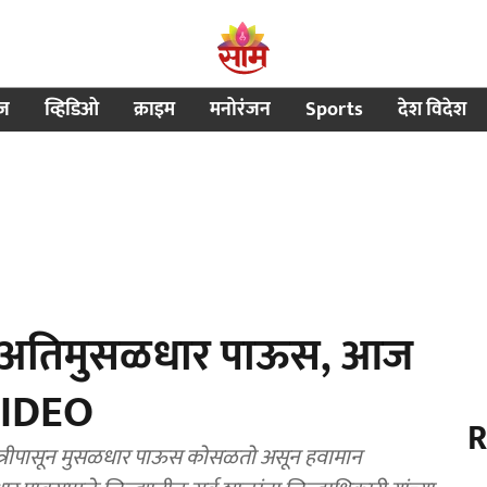
ीज
व्हिडिओ
क्राइम
मनोरंजन
Sports
देश विदेश
न्हा अतिमुसळधार पाऊस, आज
 VIDEO
R
ात्रीपासून मुसळधार पाऊस कोसळतो असून हवामान