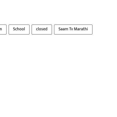
in
School
closed
Saam Tv Marathi