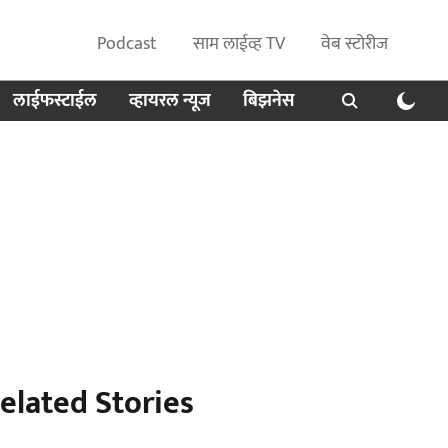
Podcast
साम लाईव्ह TV
वेब स्टोरीज
लाईफस्टाईल
व्हायरल न्यूज
बिझनेस
elated Stories