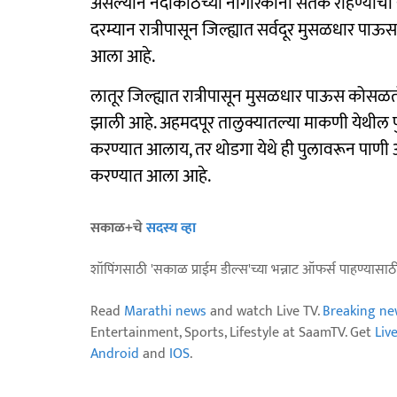
असल्याने नदीकाठच्या नागरिकांनी सतर्क राहण्याचा 
दरम्यान रात्रीपासून जिल्ह्यात सर्वदूर मुसळधार प
आला आहे.
लातूर जिल्ह्यात रात्रीपासून मुसळधार पाऊस कोसळ
झाली आहे. अहमदपूर तालुक्यातल्या माकणी येथील 
करण्यात आलाय, तर थोडगा येथे ही पुलावरून पाणी आ
करण्यात आला आहे.
सकाळ+चे
सदस्य व्हा
शॉपिंगसाठी 'सकाळ प्राईम डील्स'च्या भन्नाट ऑफर्स पाहण्यासा
Read
Marathi news
and watch Live TV.
Breaking ne
Entertainment, Sports, Lifestyle at SaamTV. Get
Liv
Android
and
IOS
.