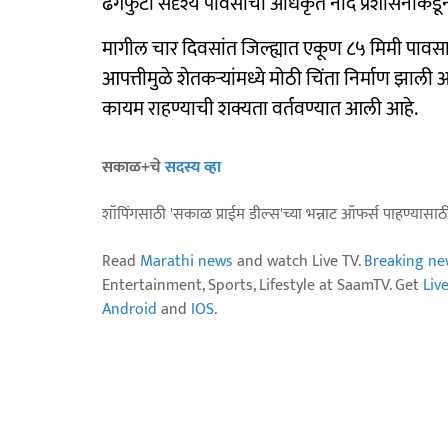
ढगफुटी सदृश्य पावसाची अधिकृत नोंद प्रशासनाकड
मागील चार दिवसांत जिल्ह्यात एकूण ८५ मिमी पावसा
आपत्तीमुळे शेतकऱ्यांमध्ये मोठी चिंता निर्माण झा
कायम राहण्याची शक्यता वर्तवण्यात आली आहे.
सकाळ+चे
सदस्य व्हा
शॉपिंगसाठी 'सकाळ प्राईम डील्स'च्या भन्नाट ऑफर्स पाहण्यासा
Read
Marathi news
and watch Live TV.
Breaking ne
Entertainment, Sports, Lifestyle at SaamTV. Get
Liv
Android
and
IOS
.