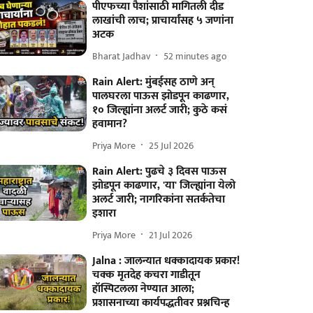
पीएफच्या पैशांसाठी मागितली दीड
लाखांची लाच; प्राचार्यांसह ५ जणांना
अटक
Bharat Jadhav
52 minutes ago
Rain Alert: मुंबईसह ठाणे अन्
पालघरला पाऊस झोडपून काढणार,
१० जिल्ह्यांना अलर्ट जारी; कुठे कसं
हवामान?
Priya More
25 Jul 2026
Rain Alert: पुढचे ३ दिवस पाऊस
झोडपून काढणार, 'या' जिल्ह्यांना येलो
अलर्ट जारी; नागरिकांना सतर्कतेचा
इशारा
Priya More
21 Jul 2026
Jalna : जालन्यात धक्कादायक प्रकार!
चक्क मृतदेह कचरा गाडीतून
हॉस्पिटलला नेण्यात आला;
प्रशासनाच्या कार्यपद्धतीवर प्रश्नचिन्ह