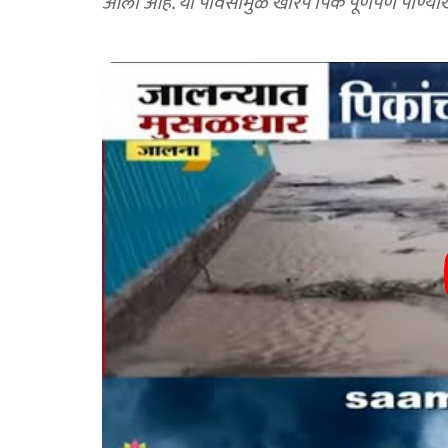
आला आहे. या पावसामुळे खरिप पिकं पूर्णपणे पाण्य