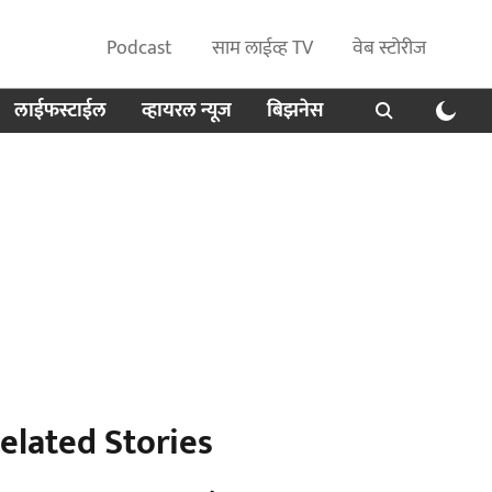
Podcast
साम लाईव्ह TV
वेब स्टोरीज
लाईफस्टाईल
व्हायरल न्यूज
बिझनेस
elated Stories