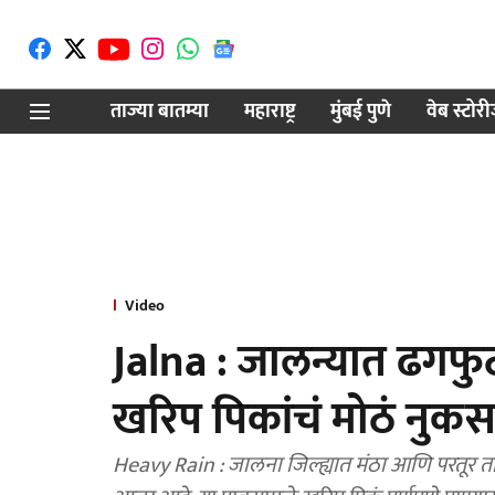
ताज्या बातम्या
महाराष्ट्र
मुंबई पुणे
वेब स्टोर
Video
Jalna : जालन्यात ढगफु
खरिप पिकांचं मोठं नुक
Heavy Rain : जालना जिल्ह्यात मंठा आणि परतूर ता