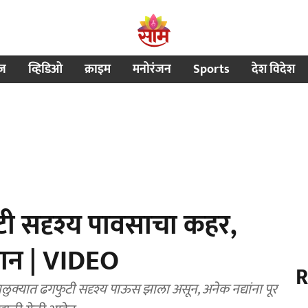
ीज
व्हिडिओ
क्राइम
मनोरंजन
Sports
देश विदेश
टी सदृश्य पावसाचा कहर,
सान | VIDEO
R
लुक्यात ढगफुटी सदृश्य पाऊस झाला असून, अनेक नद्यांना पूर