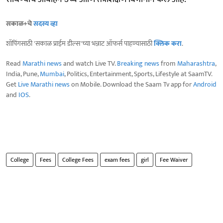
सकाळ+चे
सदस्य व्हा
शॉपिंगसाठी 'सकाळ प्राईम डील्स'च्या भन्नाट ऑफर्स पाहण्यासाठी
क्लिक करा
.
Read
Marathi news
and watch Live TV.
Breaking news
from
Maharashtra
,
India, Pune,
Mumbai
, Politics, Entertainment, Sports, Lifestyle at SaamTV.
Get
Live Marathi news
on Mobile. Download the Saam Tv app for
Android
and
IOS
.
College
Fees
College Fees
exam fees
girl
Fee Waiver