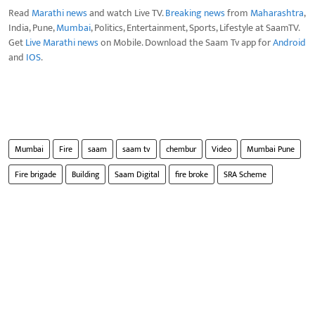
Read
Marathi news
and watch Live TV.
Breaking news
from
Maharashtra
,
India, Pune,
Mumbai
, Politics, Entertainment, Sports, Lifestyle at SaamTV.
Get
Live Marathi news
on Mobile. Download the Saam Tv app for
Android
and
IOS
.
Mumbai
Fire
saam
saam tv
chembur
Video
Mumbai Pune
Fire brigade
Building
Saam Digital
fire broke
SRA Scheme