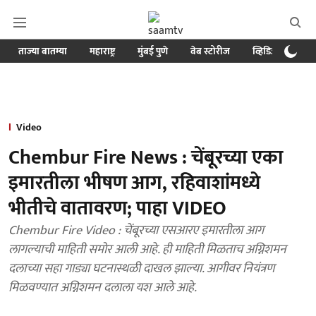
ताज्या बातम्या
महाराष्ट्र
मुंबई पुणे
वेब स्टोरीज
व्हिडिओ
क्र
Video
Chembur Fire News : चेंबूरच्या एका
इमारतीला भीषण आग, रहिवाशांमध्ये
भीतीचे वातावरण; पाहा VIDEO
Chembur Fire Video : चेंबूरच्या एसआरए इमारतीला आग
लागल्याची माहिती समोर आली आहे. ही माहिती मिळताच अग्निशमन
दलाच्या सहा गाड्या घटनास्थळी दाखल झाल्या. आगीवर नियंत्रण
मिळवण्यात अग्निशमन दलाला यश आले आहे.