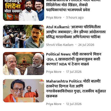
Maharashtra Politics: मोठी बातमी!
शिंदेसेनेला मोठं खिंडार, शेकडो
पदाधिकाऱ्यांचा भाजपमध्ये प्रवेश
Priya More
5 hours ago
Atul Kulkarni: 'आजच्या परिस्थितीला
आम्हीच जबाबदार'; जेन झीच्या आंदोलनाला
प्रसिद्ध मराठमोळ्या अभिनेत्याचा पाठिंबा
Shruti Vilas Kadam
24 Jul 2026
Political News: मोदी सरकारचे मिशन
-३६०, ६ खासदारांची जुळवाजुळव कशी
करणार? NDA चं टेन्शन वाढलं
Priya More
17 Jul 2026
Maharashtra Politics: मोठी बातमी!
ठाकरेंचा दिग्गज नेता आणि
नगरसेवकाविरोधात गुन्हा, राजकीय वर्तुळात
खळबळ
Priya More
12 Jul 2026