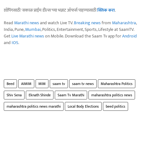
शॉपिंगसाठी 'सकाळ प्राईम डील्स'च्या भन्नाट ऑफर्स पाहण्यासाठी
क्लिक करा
.
Read
Marathi news
and watch Live TV.
Breaking news
from
Maharashtra
,
India, Pune,
Mumbai
, Politics, Entertainment, Sports, Lifestyle at SaamTV.
Get
Live Marathi news
on Mobile. Download the Saam Tv app for
Android
and
IOS
.
Beed
AIMIM
MIM
saam tv
saam tv news
Maharashtra Politics
Shiv Sena
Eknath Shinde
Saam Tv Marathi
maharashtra politics news
maharashtra politics news marathi
Local Body Elections
beed politics