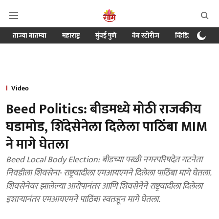
ताज्या बातम्या
महाराष्ट्र
मुंबई पुणे
वेब स्टोरीज
व्हिडिओ
क्र
Video
Beed Politics: बीडमध्ये मोठी राजकीय
घडामोड, शिंदेसेनेला दिलेला पाठिंबा MIM
ने मागे घेतला
Beed Local Body Election: बीडच्या परळी नगरपरिषदेत गटनेता
निवडीला शिवसेना- राष्ट्रवादीला एमआयएमने दिलेला पाठिंबा मागे घेतला.
शिवसेनेवर झालेल्या आरोपानंतर आणि शिवसेनेने राष्ट्रवादीला दिलेला
इशाऱ्यानंतर एमआयएमने पाठिंबा स्वतःहून मागे घेतला.