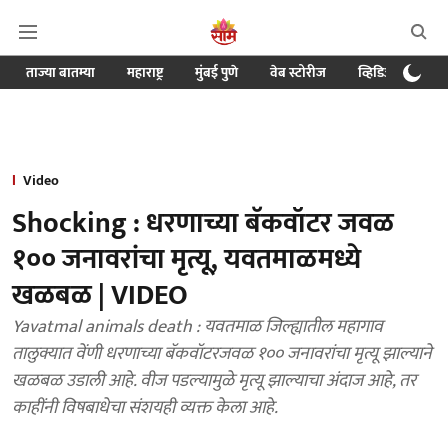
ताज्या बातम्या
महाराष्ट्र
मुंबई पुणे
वेब स्टोरीज
व्हिडिओ
क्र
Video
Shocking : धरणाच्या बॅकवॉटर जवळ
१०० जनावरांचा मृत्यू, यवतमाळमध्ये
खळबळ | VIDEO
Yavatmal animals death : यवतमाळ जिल्ह्यातील महागाव
तालुक्यात वेंणी धरणाच्या बॅकवॉटरजवळ १०० जनावरांचा मृत्यू झाल्याने
खळबळ उडाली आहे. वीज पडल्यामुळे मृत्यू झाल्याचा अंदाज आहे, तर
काहींनी विषबाधेचा संशयही व्यक्त केला आहे.