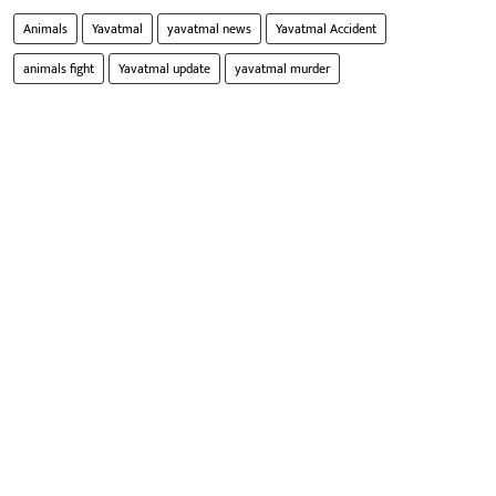
Animals
Yavatmal
yavatmal news
Yavatmal Accident
animals fight
Yavatmal update
yavatmal murder