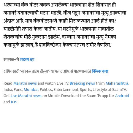
धरणाच्या बॅक वॉटर जवळ असलेल्या धारकान्हा शेत शिवारात ही
जनावरं दगावल्याची घटना घडली. वीज पडून जनावरांचा मृत्यू झाल्याचा
अंदाज आहे. मात्र बॅकवॉटरमध्ये काही मिसळण्यात आलं होतं का?
यादृष्टीनंही तपास केला जातोय. या घटनेमुळे धारकान्हा गावातील
शेतकऱ्यांचं मोठं नुकसान झालंय. दरम्यान जनावरांचा मृत्यू नेमका
कशामुळे झालाय, हे शवविच्छेदन केल्यानंतरच समोर येणारेय.
सकाळ+चे
सदस्य व्हा
शॉपिंगसाठी 'सकाळ प्राईम डील्स'च्या भन्नाट ऑफर्स पाहण्यासाठी
क्लिक करा
.
Read
Marathi news
and watch Live TV.
Breaking news
from
Maharashtra
,
India, Pune,
Mumbai
, Politics, Entertainment, Sports, Lifestyle at SaamTV.
Get
Live Marathi news
on Mobile. Download the Saam Tv app for
Android
and
IOS
.