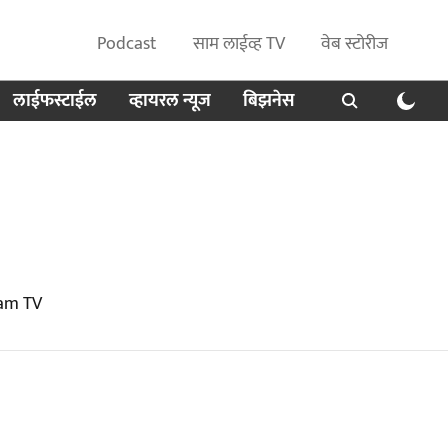
Podcast
साम लाईव्ह TV
वेब स्टोरीज
लाईफस्टाईल
व्हायरल न्यूज
बिझनेस
aam TV