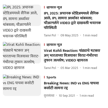
व्हायरल न्यूज
IPL 2025: अचानक स्टेडिअममध्ये सैनिक
आले, IPL सामना अर्ध्यावर थांबवला;
चीअरगर्लने VIDEO द्वारे दाखवली भयानक
परिस्थिती
Tanvi Pol
09 May 2025
1
min read
व्हायरल न्यूज
Virat Kohli Reaction: पांड्याचे षटकार
अन् भारताच्या विजयावर विराट-गंभीरचा
तुफान जल्लोष; VIDEO व्हायरल
Tanvi Pol
05 Mar 2025
1
min read
Sports
Breaking News: IND vs ENG पाचवा
कसोटी सामना रद्द
वृत्तसंस्था
10 Sep 2021
1
min read