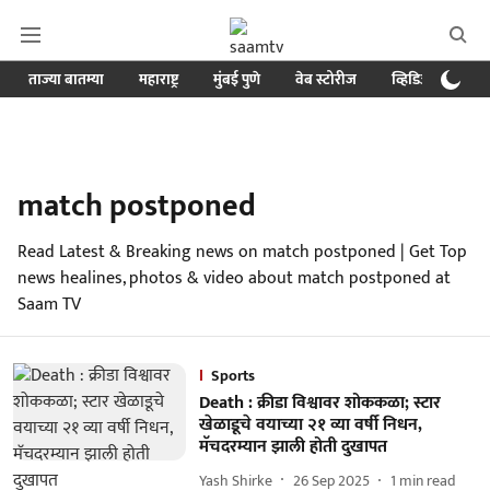
ताज्या बातम्या
महाराष्ट्र
मुंबई पुणे
वेब स्टोरीज
व्हिडिओ
क्र
match postponed
Read Latest & Breaking news on match postponed | Get Top
news healines, photos & video about match postponed at
Saam TV
Sports
Death : क्रीडा विश्वावर शोककळा; स्टार
खेळाडूचे वयाच्या २१ व्या वर्षी निधन,
मॅचदरम्यान झाली होती दुखापत
Yash Shirke
26 Sep 2025
1
min read