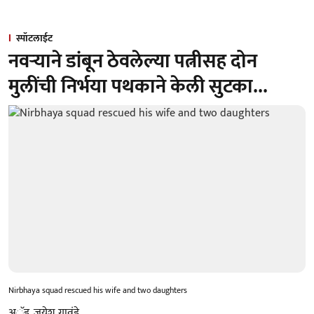
स्पॉटलाईट
नवऱ्याने डांबून ठेवलेल्या पत्नीसह दोन
मुलींची निर्भया पथकाने केली सुटका...
Nirbhaya squad rescued his wife and two daughters
अॅड. जयेश गावंडे