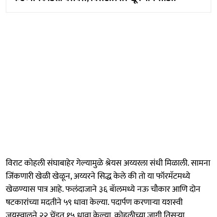
विराट कोहली संघाबाहेर गेल्यामुळे श्रेयस अय्यरला संधी मिळाली. सामना
जिंकणारी खेळी खेळून, अय्यरने सिद्ध केले की तो या फॉरमॅटमध्ये
खेळण्यास पात्र आहे. फलंदाजाने ३६ बॅालमध्ये नऊ चौकार आणि दोन
षटकारांच्या मदतीने ५९ धावा केल्या. पदार्पण करणाऱ्या यशस्वी
जयस्वालने २२ चेंडूत १५ धावा केल्या. कोहलीच्या जागी तिसऱ्या