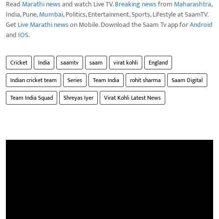
Read
Marathi news
and watch Live TV.
Breaking news
from
Maharashtra
,
India, Pune,
Mumbai
, Politics, Entertainment, Sports, Lifestyle at SaamTV.
Get
Live Marathi news
on Mobile. Download the Saam Tv app for
Android
and
IOS
.
Cricket
India
saamtv
saam
virat kohli
England
Indian cricket team
Series
Team India
rohit sharma
Saam Digital
Team India Squad
Shreyas Iyer
Virat Kohli Latest News