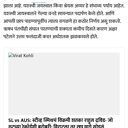
झाला आहे. यशस्वी जयस्वाल किंवा श्रेयस अय्यर हे संभाव्य पर्याय आहेत.
यशस्वी जायस्वालने गेल्या वनडे सामन्यात पदार्पण केले होते. आणि
आपली छाप पाडण्यापूर्वीच त्याला वगळणे हा कठोर निर्णय असू शकतो.
ऋषभ पंतचीही संघात परतण्याची शक्यता कमीच दिसते कारण अक्षर
पटेलने उत्तम फलंदाजी करत अर्धशतक झळकावले होते.
SL vs AUS: स्टीव्ह स्मिथचं विक्रमी शतक! राहुल द्रविड- जो
रुटच्या रेकॉर्डशी बरोबरी; विराटला तर खूप मागे सोडलं