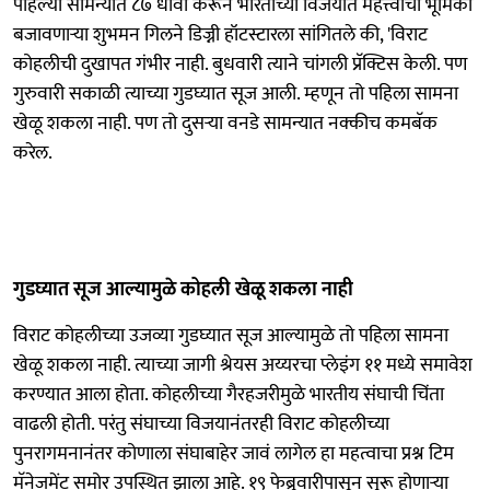
पहिल्या सामन्यात ८७ धावा करून भारताच्या विजयात महत्त्वाची भूमिका
बजावणाऱ्या शुभमन गिलने डिज्नी हॉटस्टारला सांगितले की, 'विराट
कोहलीची दुखापत गंभीर नाही. बुधवारी त्याने चांगली प्रॅक्टिस केली. पण
गुरुवारी सकाळी त्याच्या गुडघ्यात सूज आली. म्हणून तो पहिला सामना
खेळू शकला नाही. पण तो दुसऱ्या वनडे सामन्यात नक्कीच कमबॅक
करेल.
गुडघ्यात सूज आल्यामुळे कोहली खेळू शकला नाही
विराट कोहलीच्या उजव्या गुडघ्यात सूज आल्यामुळे तो पहिला सामना
खेळू शकला नाही. त्याच्या जागी श्रेयस अय्यरचा प्लेइंग ११ मध्ये समावेश
करण्यात आला होता. कोहलीच्या गैरहजरीमुळे भारतीय संघाची चिंता
वाढली होती. परंतु संघाच्या विजयानंतरही विराट कोहलीच्या
पुनरागमनानंतर कोणाला संघाबाहेर जावं लागेल हा महत्वाचा प्रश्न टिम
मॅनेजमेंट समोर उपस्थित झाला आहे. १९ फेब्रुवारीपासून सुरू होणाऱ्या