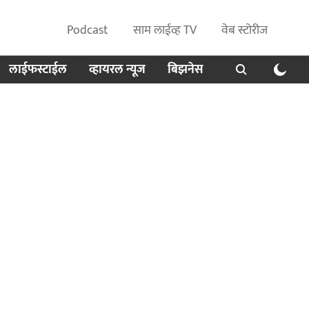
Podcast
साम लाईव्ह TV
वेब स्टोरीज
लाईफस्टाईल
व्हायरल न्यूज
बिझनेस