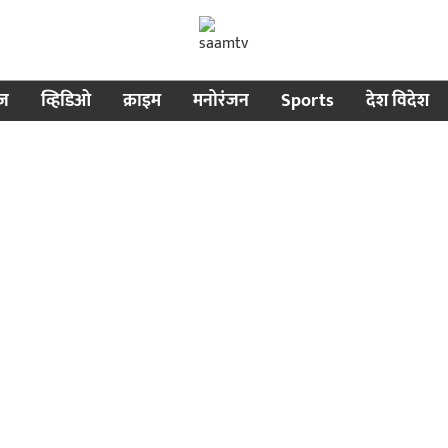
ीज
व्हिडिओ
क्राइम
मनोरंजन
Sports
देश विदेश