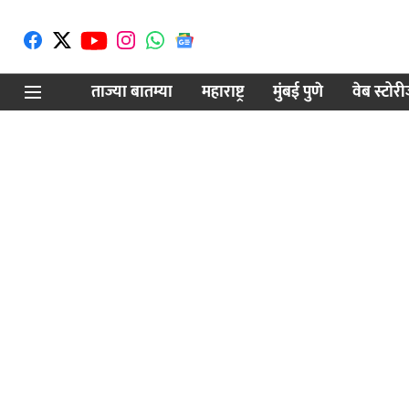
ताज्या बातम्या
महाराष्ट्र
मुंबई पुणे
वेब स्टोर