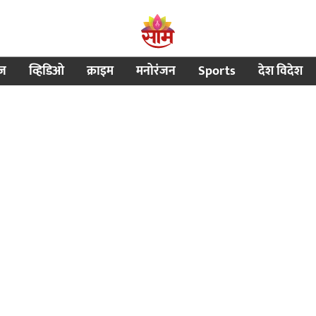
ीज
व्हिडिओ
क्राइम
मनोरंजन
Sports
देश विदेश