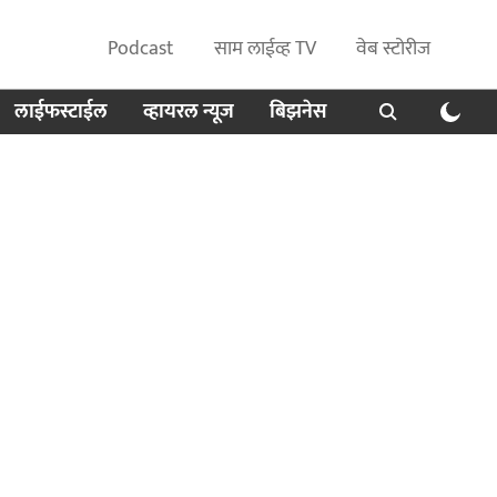
Podcast
साम लाईव्ह TV
वेब स्टोरीज
लाईफस्टाईल
व्हायरल न्यूज
बिझनेस