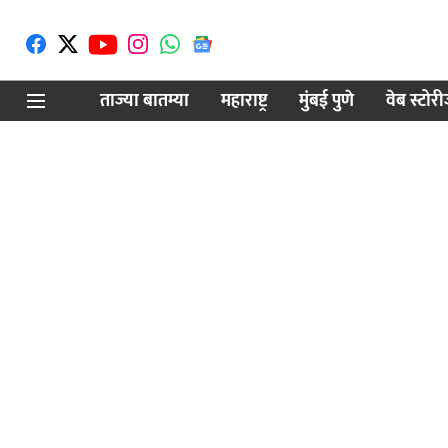
ताज्या बातम्या
महाराष्ट्र
मुंबई पुणे
वेब स्टोर