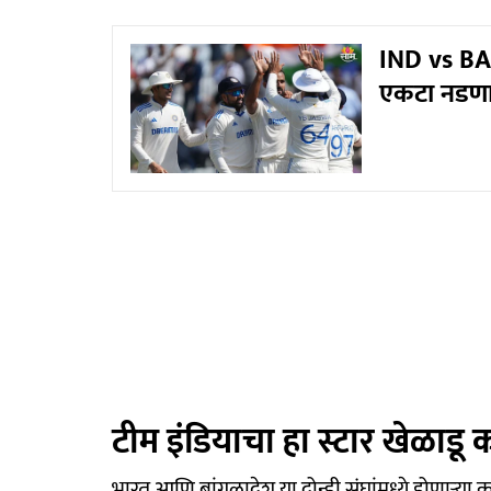
IND vs BAN
एकटा नडणार!
टीम इंडियाचा हा स्टार खेळाड
भारत आणि बांगलादेश या दोन्ही संघांमध्ये होणाऱ्या क