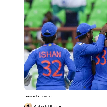
team india
yandex
Ankush Dhavre