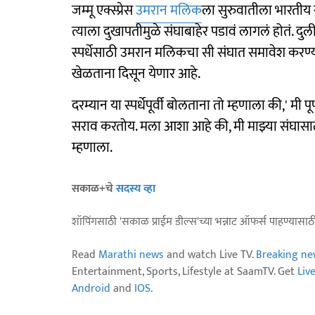
जम्मू एक्स्प्रेस
उमरान मलिक
ला सुरुवातीला भारतीय स
त्याला दुखापतीमुळे संघाबाहेर पडावं लागलं होतं. दुलीप
स्पर्धेसाठी उमरान मलिकचा सी संघात समावेश करण्
खेळताना दिसून येणार आहे.
दरम्यान या स्पर्धेपूर्वी बोलताना तो म्हणाला की,' म
सराव करतोय. मला आशा आहे की, मी माझ्या संघासा
म्हणाला.
सकाळ+चे
सदस्य व्हा
शॉपिंगसाठी 'सकाळ प्राईम डील्स'च्या भन्नाट ऑफर्स पाहण्यासा
Read
Marathi news
and watch Live TV.
Breaking ne
Entertainment, Sports, Lifestyle at SaamTV. Get
Liv
Android
and
IOS
.