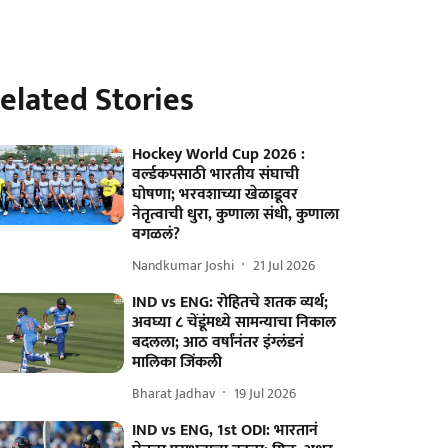
elated Stories
Hockey World Cup 2026 :
वर्ल्डकपसाठी भारतीय संघाची
घोषणा; भरवशाच्या खेळाडूवर
नेतृत्वाची धुरा, कुणाला संधी, कुणाला
वगळलं?
Nandkumar Joshi
21 Jul 2026
IND vs ENG: रोहितचे शतक व्यर्थ;
अवघ्या ८ चेंडूंमध्ये सामन्याचा निकाल
बदलला; आठ वर्षांनंतर इंग्लंडनं
मालिका जिंकली
Bharat Jadhav
19 Jul 2026
IND vs ENG, 1st ODI: भारतानं