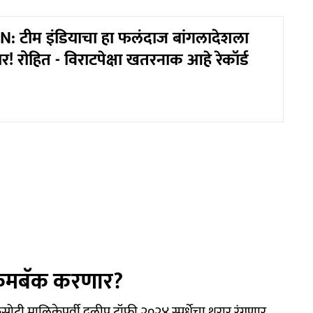
: टीम इंडियाचा हा फलंदाज बांगलादेशला
 रोहित - विराटपेक्षा खतरनाक आहे रेकॉर्ड
ू कमबॅक करणार?
सोटी मालिकेपूर्वी दुलीप ट्रॉफी २०२४ स्पर्धेचा थरार रंगणार