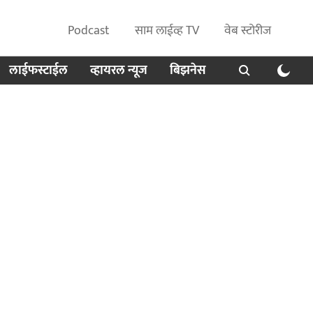
Podcast
साम लाईव्ह TV
वेब स्टोरीज
लाईफस्टाईल
व्हायरल न्यूज
बिझनेस