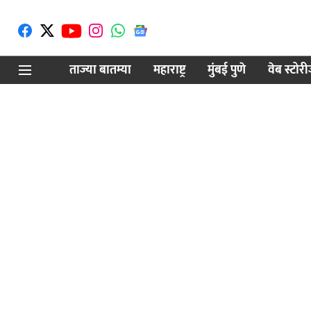
ताज्या बातम्या
महाराष्ट्र
मुंबई पुणे
वेब स्टोर