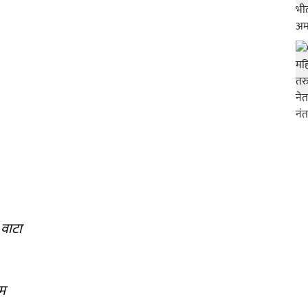
 वाटा
ाम