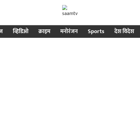
ीज
व्हिडिओ
क्राइम
मनोरंजन
Sports
देश विदेश