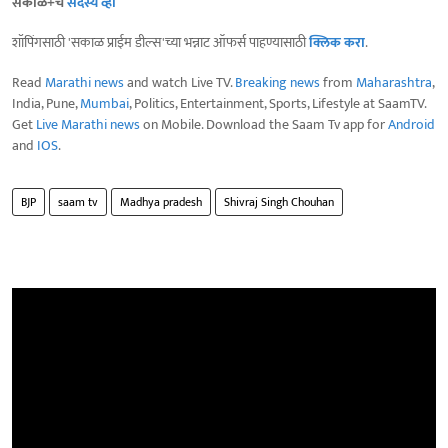
सकाळ+चे
सदस्य व्हा
शॉपिंगसाठी 'सकाळ प्राईम डील्स'च्या भन्नाट ऑफर्स पाहण्यासाठी
क्लिक करा
.
Read
Marathi news
and watch Live TV.
Breaking news
from
Maharashtra
,
India, Pune,
Mumbai
, Politics, Entertainment, Sports, Lifestyle at SaamTV.
Get
Live Marathi news
on Mobile. Download the Saam Tv app for
Android
and
IOS
.
BJP
saam tv
Madhya pradesh
Shivraj Singh Chouhan