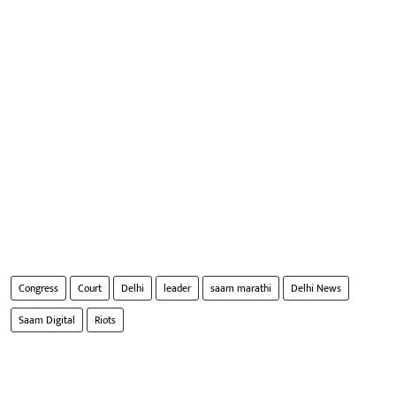
Congress
Court
Delhi
leader
saam marathi
Delhi News
Saam Digital
Riots