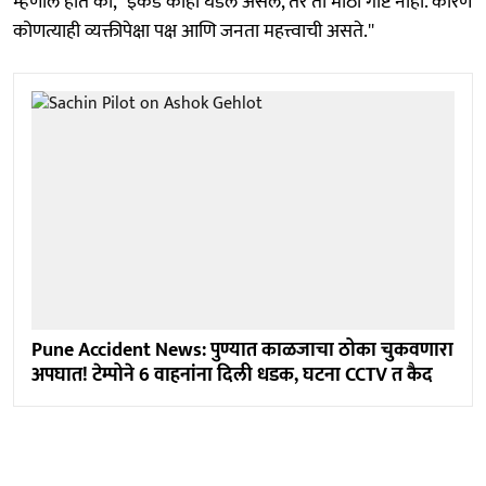
म्हणाले होते की, "इकडे काही घडलं असेल, तर ती मोठी गोष्ट नाही. कारण
कोणत्याही व्यक्तीपेक्षा पक्ष आणि जनता महत्त्वाची असते.''
Pune Accident News: पुण्यात काळजाचा ठोका चुकवणारा
अपघात! टेम्पोने 6 वाहनांना दिली धडक, घटना CCTV त कैद