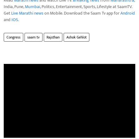
Read
Marathi news
and watch Live TV.
Breaking news
from
Maharashtra
,
India, Pune,
Mumbai
, Politics, Entertainment, Sports, Lifestyle at SaamTV.
Get
Live Marathi news
on Mobile. Download the Saam Tv app for
Android
and
IOS
.
Congress
saam tv
Rajsthan
Ashok Gehlot