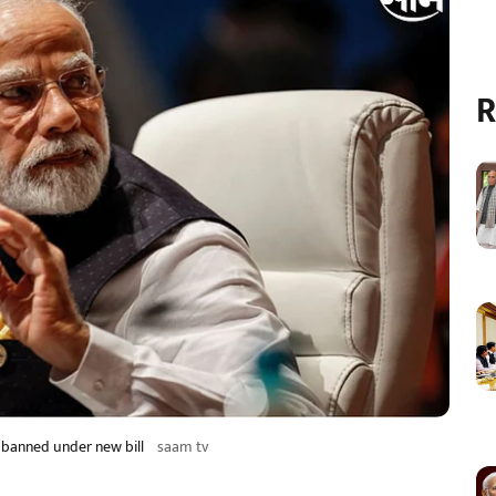
R
 banned under new bill
saam tv