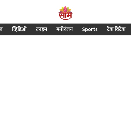
ीज
व्हिडिओ
क्राइम
मनोरंजन
Sports
देश विदेश