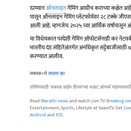
दरम्यान
ऑनलाइन
गेमिंग आधीच कराच्या कक्षेत आह
पासून ऑनलाइन गेमिंग प्लॅटफॉर्मवर २८ टक्के जीएसट
आली आहे. म्हणजेच २०२५ च्या आर्थिक वर्षापासू
या विधेयकात परदेशी गेमिंग ऑपरेटर्सनाही कर नेटवर्
भारतीय दंड संहितेअंतर्गत अनधिकृत सट्टेबाजीसाठी ७ व
करण्यात आलीय.
सकाळ+चे
सदस्य व्हा
शॉपिंगसाठी 'सकाळ प्राईम डील्स'च्या भन्नाट ऑफर्स पाहण्यासा
Read
Marathi news
and watch Live TV.
Breaking ne
Entertainment, Sports, Lifestyle at SaamTV. Get
Liv
Android
and
IOS
.