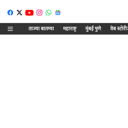
ताज्या बातम्या
महाराष्ट्र
मुंबई पुणे
वेब स्टोर