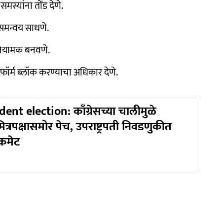
स्यांना तोंड देणे.
े समन्वय साधणे.
य नियामक बनवणे.
टफॉर्म ब्लॉक करण्याचा अधिकार देणे.
ent election: काँग्रेसच्या चालीमुळे
ित्रपक्षासमोर पेच, उपराष्ट्रपती निवडणुकीत
कमेट