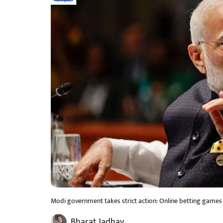
Modi government takes strict action: Online betting games
Bharat Jadhav