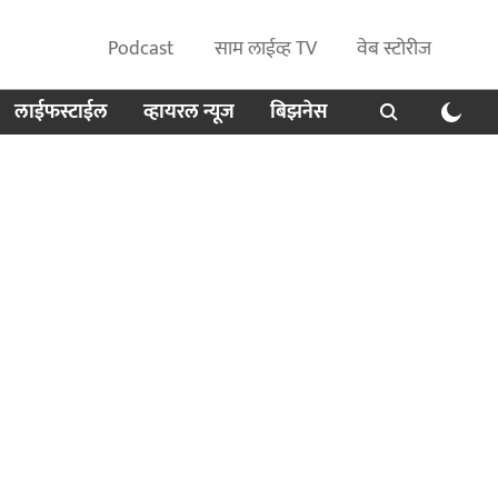
Podcast
साम लाईव्ह TV
वेब स्टोरीज
लाईफस्टाईल
व्हायरल न्यूज
बिझनेस