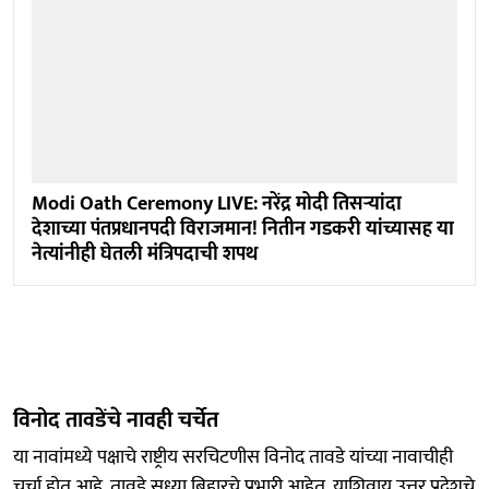
Modi Oath Ceremony LIVE: नरेंद्र मोदी तिसऱ्यांदा
देशाच्या पंतप्रधानपदी विराजमान! नितीन गडकरी यांच्यासह या
नेत्यांनीही घेतली मंत्रिपदाची शपथ
विनोद तावडेंचे नावही चर्चेत
या नावांमध्ये पक्षाचे राष्ट्रीय सरचिटणीस विनोद तावडे यांच्या नावाचीही
चर्चा होत आहे. तावडे सध्या बिहारचे प्रभारी आहेत. याशिवाय उत्तर प्रदेशचे