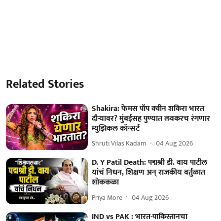
Related Stories
Shakira: फेमस पॉप क्वीन शकिरा भारत
दौऱ्यावर? मुंबईसह पुण्यात लवकरच रंगणार
म्युझिकल कॉन्सर्ट
Shruti Vilas Kadam
04 Aug 2026
D. Y Patil Death: पद्मश्री डी. वाय पाटील
यांचं निधन, शिक्षण अन् राजकीय वर्तुळात
शोककळा
Priya More
04 Aug 2026
IND vs PAK : भारत-पाकिस्तानचा