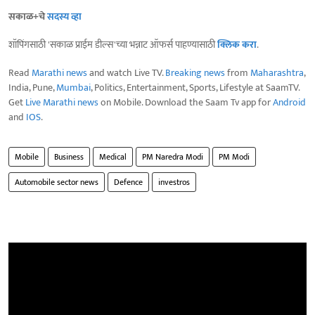
सकाळ+चे
सदस्य व्हा
शॉपिंगसाठी 'सकाळ प्राईम डील्स'च्या भन्नाट ऑफर्स पाहण्यासाठी
क्लिक करा
.
Read
Marathi news
and watch Live TV.
Breaking news
from
Maharashtra
,
India, Pune,
Mumbai
, Politics, Entertainment, Sports, Lifestyle at SaamTV.
Get
Live Marathi news
on Mobile. Download the Saam Tv app for
Android
and
IOS
.
Mobile
Business
Medical
PM Naredra Modi
PM Modi
Automobile sector news
Defence
investros