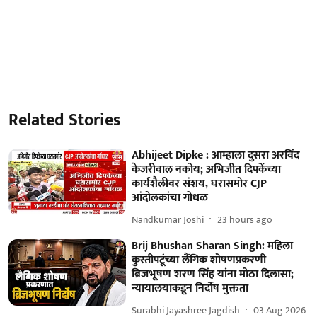
Related Stories
Abhijeet Dipke : आम्हाला दुसरा अरविंद
केजरीवाल नकोय; अभिजीत दिपकेंच्या
कार्यशैलीवर संशय, घरासमोर CJP
आंदोलकांचा गोंधळ
Nandkumar Joshi
23 hours ago
Brij Bhushan Sharan Singh: महिला
कुस्तीपटूंच्या लैंगिक शोषणप्रकरणी
ब्रिजभूषण शरण सिंह यांना मोठा दिलासा;
न्यायालयाकडून निर्दोष मुक्तता
Surabhi Jayashree Jagdish
03 Aug 2026