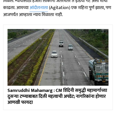
मिळेल. न्यायासाठी हजारो लोकांनी जंतरमंतर ते इंडिया गेट असा मोर्चा
काढला. आमच्या
आंदोलनाला
(Agitation) एक महिना पूर्ण झाला, पण
आजपर्यंत आम्हाला न्याय मिळाला नाही.
Samruddhi Mahamarg : CM शिंदेंनी समृद्धी महामार्गाच्या
दुसऱ्या टप्प्याबाबत दिली महत्वाची अपडेट; नागरिकांना होणार
आणखी फायदा