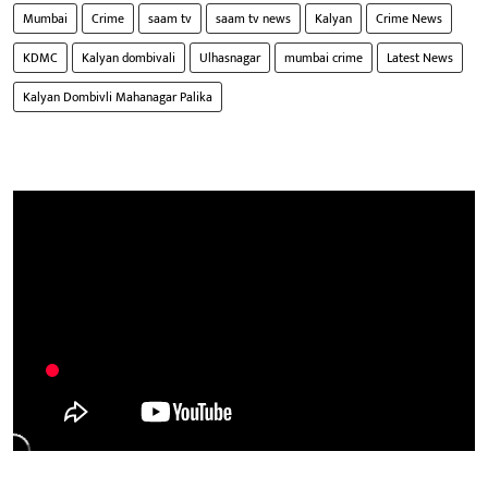
Mumbai
Crime
saam tv
saam tv news
Kalyan
Crime News
KDMC
Kalyan dombivali
Ulhasnagar
mumbai crime
Latest News
Kalyan Dombivli Mahanagar Palika