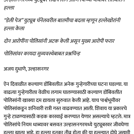
हल्ला
“डेली पेज” युट्यूब चॅनेलवरील बातमीचा बदला म्हणून हल्लेखोरांनी
हल्ला केला
दोन आरोपींना पोलिसांनी अटक केली असून मुख्य आरोपी फरार
पोलिसांवर कायदा सुव्यवस्थेबाबत प्रश्नचिन्ह
अजय दुधाणे, उल्हासनगर
ऐन दिवाळीत कल्याण डोंबिवलीत अनेक गुन्हेगारीच्या घटना घडल्या. या
वाढत्या गुन्हेगारीला वेळीच लगाम घालण्यासाठी कल्याण डोंबिवलीत
पोलिसांनी खाक्या दम द्यायला सुरुवात केली आहे. याच पार्श्वभूमीवर
पोलिसांकडून शनिवारी रात्री गस्त वाढवण्यात आली. शिवाय या प्रकारचे
गुन्हे टाळण्यासाठी कडक कारवाई करण्यात येणार असल्याचे म्हटले. मात्र
पोलिसांचे नियम धाब्यावर बसवत उल्हासनगरमध्ये युट्यूबरवर जीवघेणा
हल्ला झाला आहे. हा हल्ला इतका तीव्र होता की या हल्ल्यात दोघे जखमी