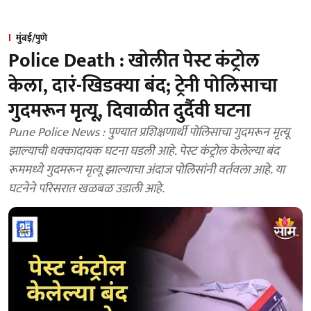
मुंबई/पुणे
Police Death : खोलीत पेस्ट कंट्रोल
केला, दारं-खिडक्या बंद; ट्रेनी पोलिसाचा
गुदमरून मृत्यू, दिवाळीत दुर्दैवी घटना
Pune Police News : पुण्यात प्रशिक्षणार्थी पोलिसाचा गुदमरून मृत्यू
झाल्याची धक्कादायक घटना घडली आहे. पेस्ट कंट्रोल केलेल्या बंद
रूममध्ये गुदमरून मृत्यू झाल्याचा अंदाज पोलिसांनी वर्तवला आहे. या
घटनेने परिसरात खळबळ उडाली आहे.