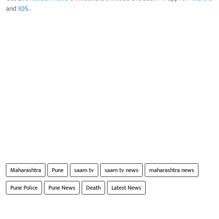
and
IOS
.
Maharashtra
Pune
saam tv
saam tv news
maharashtra news
Pune Police
Pune News
Death
Latest News