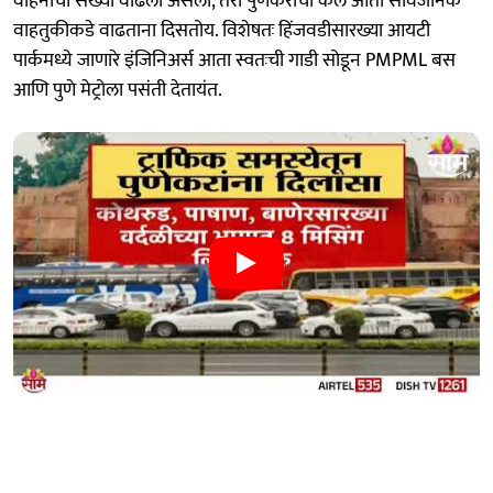
वाहनांची संख्या वाढली असली, तरी पुणेकरांचा कल आता सार्वजनिक
वाहतुकीकडे वाढताना दिसतोय. विशेषतः हिंजवडीसारख्या आयटी
पार्कमध्ये जाणारे इंजिनिअर्स आता स्वतःची गाडी सोडून PMPML बस
आणि पुणे मेट्रोला पसंती देतायंत.