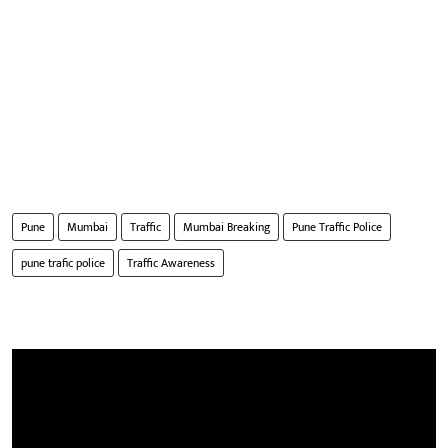
Pune
Mumbai
Traffic
Mumbai Breaking
Pune Traffic Police
pune trafic police
Traffic Awareness