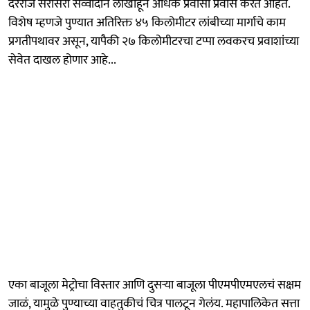
दररोज सरासरी सव्वादोन लाखांहून अधिक प्रवासी प्रवास करत आहेत.
विशेष म्हणजे पुण्यात अतिरिक्त ४५ किलोमीटर लांबीच्या मार्गाचे काम
प्रगतीपथावर असून, यापैकी २७ किलोमीटरचा टप्पा लवकरच प्रवाशांच्या
सेवेत दाखल होणार आहे...
एका बाजूला मेट्रोचा विस्तार आणि दुसऱ्या बाजूला पीएमपीएमएलचं सक्षम
जाळं, यामुळे पुण्याच्या वाहतुकीचं चित्र पालटून गेलंय. महापालिकेत सत्ता