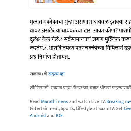
मुळात मकोकाचा गुन्हा असणारा घायवळ इतक्या स
वावर असलेल्या घायवळचा खरा आका कोण? पासपोर्ट
दुर्लक्ष केलं गेलं.? सर्वसामान्याचं जगण मुश्किल कर
करतंय.?. धाराशिवमध्ये पवनचक्कीच्या निमित्तान
प्रश्न निर्माण होतायत..
सकाळ+चे
सदस्य व्हा
शॉपिंगसाठी 'सकाळ प्राईम डील्स'च्या भन्नाट ऑफर्स पाहण्यासा
Read
Marathi news
and watch Live TV.
Breaking ne
Entertainment, Sports, Lifestyle at SaamTV. Get
Liv
Android
and
IOS
.