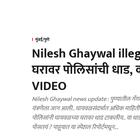
मुंबई/पुणे
Nilesh Ghaywal illeg
घरावर पोलिसांची धाड
VIDEO
Nilesh Ghaywal news update : पुण्यातील गँगस
यंत्रणेला जाग आली.. घायवळसंदर्भात अधिक माहित
पोलिसांनी घायवळच्या घरावर धाड टाकलीय.. या ध
पोसतयं ? पाहूयात या स्पेशल रिपोर्टमधून...