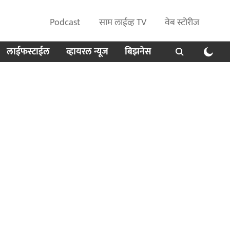
Podcast
साम लाईव्ह TV
वेब स्टोरीज
लाईफस्टाईल
व्हायरल न्यूज
बिझनेस