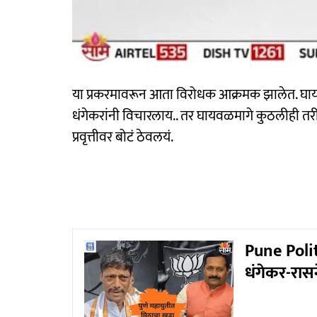
या प्रकरमावरून आता विरोधक आक्रमक झालेत. घायव
धंगेकरांनी विचारलाय.. तर घायवळमागे कुठलीही तरी मो
प्रवृत्तीवर बोटं ठेवलयं.
Pune Politi
धंगेकर-रास