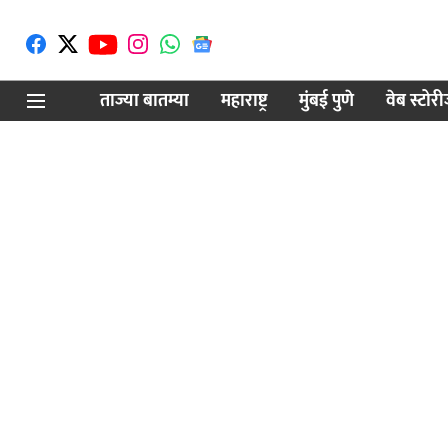
ताज्या बातम्या
महाराष्ट्र
मुंबई पुणे
वेब स्टोर