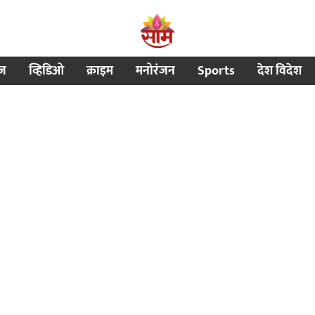
ीज
व्हिडिओ
क्राइम
मनोरंजन
Sports
देश विदेश