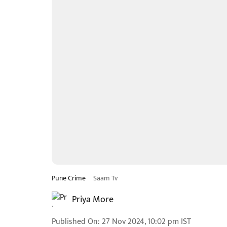
Pune Crime
Saam Tv
Priya More
Published On
:
27 Nov 2024, 10:02 pm
IST