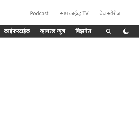
Podcast
साम लाईव्ह TV
वेब स्टोरीज
लाईफस्टाईल
व्हायरल न्यूज
बिझनेस