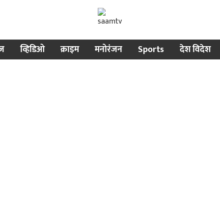
ीज
व्हिडिओ
क्राइम
मनोरंजन
Sports
देश विदेश