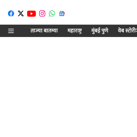
ताज्या बातम्या
महाराष्ट्र
मुंबई पुणे
वेब स्टोर