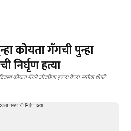
्हा कोयता गँगची पुन्हा
 निर्घृण हत्या
वसा कोयता गँगने जीवघेणा हल्ला केला. सतीश थोपटे