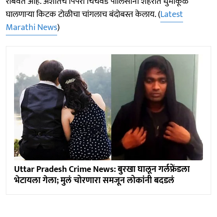
राबवत आहे. अशातच पिंपरी चिंचवड पोलिसांनी शहरात धुमाकूळ
घालणाऱ्या किटक टोळीचा चांगलाच बंदोबस्त केलाय. (
Latest
Marathi News
)
Uttar Pradesh Crime News: बुरखा घालून गर्लफ्रेंडला
भेटायला गेला; मुलं चोरणारा समजून लोकांनी बदडलं