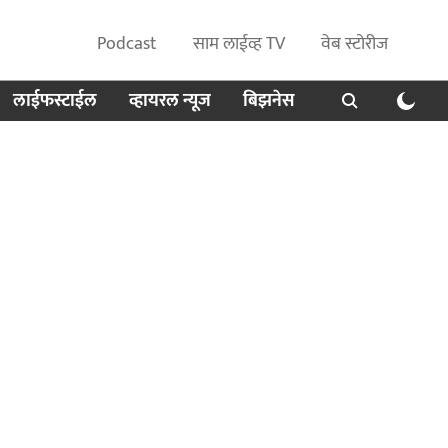
Podcast
साम लाईव्ह TV
वेब स्टोरीज
लाईफस्टाईल
व्हायरल न्यूज
बिझनेस