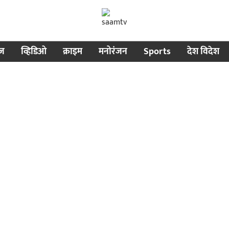
ीज
व्हिडिओ
क्राइम
मनोरंजन
Sports
देश विदेश