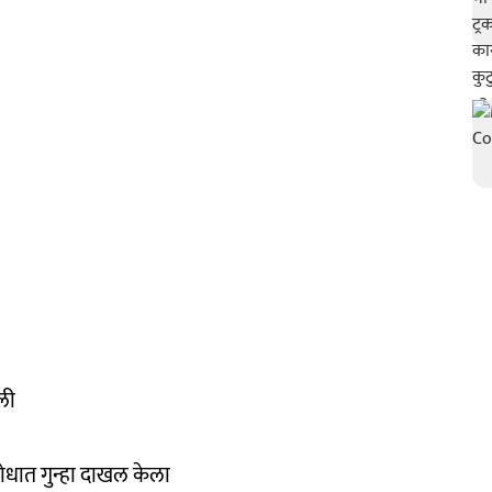
ली
ोधात गुन्हा दाखल केला