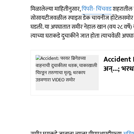
मिळालेल्या माहितीनुसार,
पिंपरी- चिंचवड
शहरातील र
सोसायटीजवळील स्पाइस डेक चायनीज हॉटेलसमोर ही 
घडली. या अपघातात समीर नेहाल खान (वय २८ वर्षे) य
त्याच्या घराकडे दुचाकीने जात होता त्याचवेळी अपघाता
Accident N
अन्...; भरध