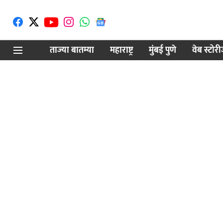
ताज्या बातम्या
महाराष्ट्र
मुंबई पुणे
वेब स्टोर