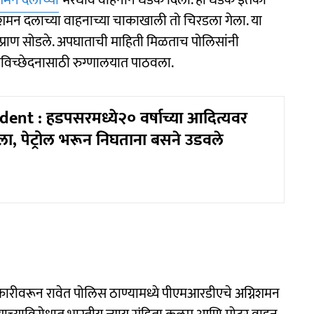
िशमन दलाच्या
भरधाव वाहनाने धडक दिली. ही धडक इतकी
निशमन दलाच्या वाहनाच्या चाकाखाली तो चिरडला गेला. या
प्राण सोडले. अपघाताची माहिती मिळताच पोलिसांनी
वविच्छेदनासाठी रुग्णालयात पाठवला.
ent : हडपसरमध्ये२० वर्षाच्या आदित्यवर
ा, पेट्रोल भरून निघताना बसने उडवले
क्रारीवरून रावेत पोलिस ठाण्यामध्ये पीएमआरडीएचे अग्निशमन