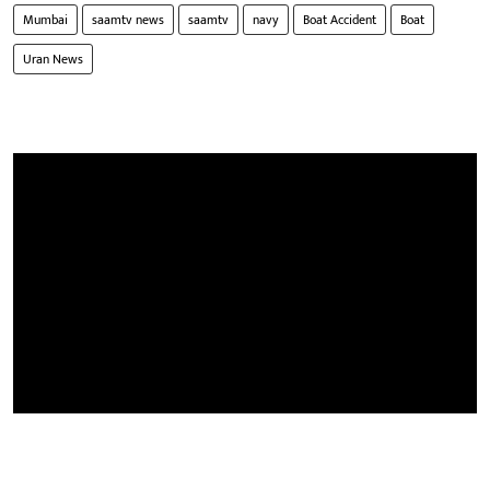
Mumbai
saamtv news
saamtv
navy
Boat Accident
Boat
Uran News