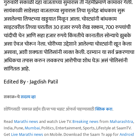
गुरुवारी सकाळी दहा वाजताच्या सुमारास ती नेहमीप्रमाणे कामावर गेली.
सायंकाळी साडेसहा वाजताच्या सुमारास तिचा मृतदेह बांधकाम सुरू
असलेल्या लिफ्टच्या खड्ड्यात मिळून आला. चोरट्यांनी बांधकाम
साइटवरील तिच्या घरातील 30 हजार रुपये रोख रक्कम, 700 रुपयांची
चांदीची चेन आणि सहा हजार रुपये किंमतीचे कानातील सोन्याचे झुबके
असा ऐवज चोरून नेला. चोरीच्या उद्देशाने आलेल्या चोरट्यांनी खून केला
असावा, अशी शक्‍यता पोलिसांनी व्यक्‍त केली. दरम्यान या सर्व प्रकरणाचा
अधिकचा तपास करुन लवकरच आरोपीचा शोध घेऊ असं पोलिसांनी
सांगितल आहे.
Edited By - Jagdish Patil
सकाळ+चे
सदस्य व्हा
शॉपिंगसाठी 'सकाळ प्राईम डील्स'च्या भन्नाट ऑफर्स पाहण्यासाठी
क्लिक करा
.
Read
Marathi news
and watch Live TV.
Breaking news
from
Maharashtra
,
India, Pune,
Mumbai
, Politics, Entertainment, Sports, Lifestyle at SaamTV.
Get
Live Marathi news
on Mobile. Download the Saam Tv app for
Android