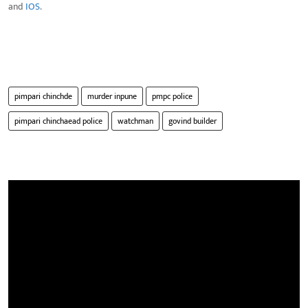
and
IOS
.
pimpari chinchde
murder inpune
pmpc police
pimpari chinchaead police
watchman
govind builder