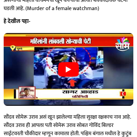
असणाऱ्या महिला वॉचमनचा खून केल्याची अत्यंत धक्कादायक घटना
घडली आहे. (Murder of a female watchman)
हे देखील पहा-
सौंदव सोमेरू उराव असं खून झालेल्या महिला सुरक्षा रक्षकाच नाव आहे.
सौंदव उराव ही आपला पती सोमेरू उराव सोबत गोविंद बिल्डर
साईटवरती चौकीदार म्हणून कामाला होती. पश्चिम बंगाल मधील हे कुटुंब