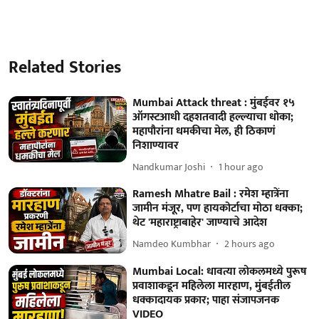
Related Stories
Mumbai Attack threat : मुंबईवर १५
ऑगस्टआधी दहशतवादी हल्ल्याचा धोका;
महापौरांना धमकीचा मेल, ही ठिकाणं
निशाण्यावर
Nandkumar Joshi
1 hour ago
Ramesh Mhatre Bail : रमेश म्हात्रेंना
जामीन मंजूर, पण हायकोर्टाचा मोठा धक्का;
थेट 'महाराष्ट्राबाहेर' जाण्याचे आदेश
Namdeo Kumbhar
2 hours ago
Mumbai Local: धावत्या लोकलमध्ये पुरूष
प्रवाशाकडून महिलेला मारहाण, मुंबईतील
धक्कादायक प्रकार; पाहा संजापजनक
VIDEO