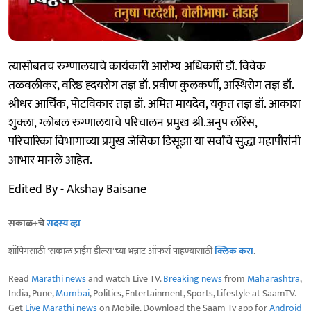
त्यासोबतच रुग्णालयाचे कार्यकारी आरोग्य अधिकारी डॉ. विवेक
तळवलीकर, वरिष्ठ ह्दयरोग तज्ञ डॉ. प्रवीण कुलकर्णी, अस्थिरोग तज्ञ डॉ.
श्रीधर आर्चिक, पोटविकार तज्ञ डॉ. अमित मायदेव, यकृत तज्ञ डॉ. आकाश
शुक्ला, ग्लोबल रुग्णालयाचे परिचालन प्रमुख श्री.अनुप लॉरेंस,
परिचारिका विभागाच्या प्रमुख जेसिका डिसूझा या सर्वांचे सुद्धा महापौरांनी
आभार मानले आहेत.
Edited By - Akshay Baisane
सकाळ+चे
सदस्य व्हा
शॉपिंगसाठी 'सकाळ प्राईम डील्स'च्या भन्नाट ऑफर्स पाहण्यासाठी
क्लिक करा
.
Read
Marathi news
and watch Live TV.
Breaking news
from
Maharashtra
,
India, Pune,
Mumbai
, Politics, Entertainment, Sports, Lifestyle at SaamTV.
Get
Live Marathi news
on Mobile. Download the Saam Tv app for
Android