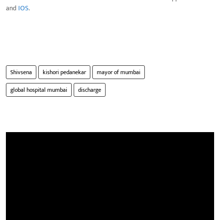
and
IOS
.
Shivsena
kishori pedanekar
mayor of mumbai
global hospital mumbai
discharge