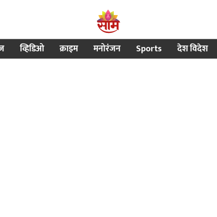
ीज
व्हिडिओ
क्राइम
मनोरंजन
Sports
देश विदेश