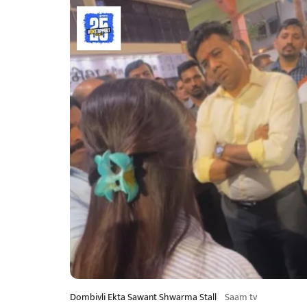
Dombivli Ekta Sawant Shwarma Stall
Saam tv