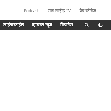
Podcast
साम लाईव्ह TV
वेब स्टोरीज
लाईफस्टाईल
व्हायरल न्यूज
बिझनेस