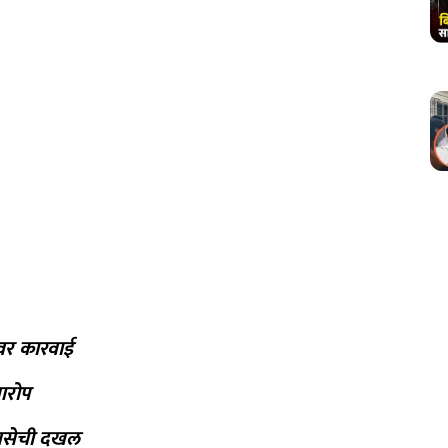
लवर कारवाई
 आरोप
मनसेची दखल