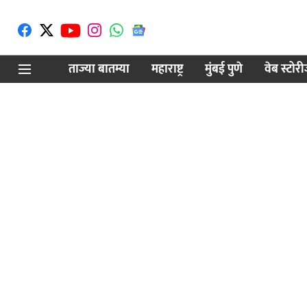
ताज्या बातम्या
महाराष्ट्र
मुंबई पुणे
वेब स्टोर