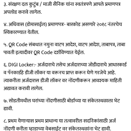
३. संरक्षण दल कुटुंब / माजी सैनिक यांना स्वतंत्रपणे आपले प्रमाणपत्र
अपलोड करावे लागेल.
४. अधिवास (डोमासाईल) प्रमाणपत्रः- बारकोड असणारे २०१८ नंतरचेच
स्विकारण्यात येतील.
५. QR Code संबधात नमुना वाटप आदेश, वाटप आदेश, ताबापत्र, ताबा
पावती इत्यादीवर QR Code दर्शविण्यात येईल.
६. DIGI Locker:- अर्जदाराचे तसेच अर्जदाराच्या जोडीदाराचे आधारकार्ड
व पॅनकार्डहे डीजी लॉकर या वरूनच प्राप्त करून घेणे गरजेचे आहे.
त्याकरीता अर्जदारास डीजी लॉकर वर नोंदणीकरून आवश्यक माहिती
अद्यावत करावी लागेल.
७. सोडतीमधील घरांच्या नोंदणीसाठी बोर्डाच्या या संकेतस्थळाला भेट
द्यावी.
८. प्रथम येणाऱ्यास प्रथम प्राधान्य या तत्वावरील सदनिकांसाठी अर्ज
नोंदणी करीता म्हाडाच्या वेबसाईट वर संकेतस्थळांना भेट द्यावी.