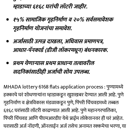
म्हाडाच्या ६१६८ घरांची लॉटरी जाहीर.
१५% सामाजिक गृहनिर्माण व २०% सर्वसमावेशक
गृहनिर्माण योजनांचा समावेश.
अर्जासाठी उत्पन्न दाखला, अधिवास प्रमाणपत्र,
आधार-पॅनकार्ड (डीजी लॉकरमधून) बंधनकारक.
प्रथम येणाऱ्यास प्रथम प्राधान्य तत्वावरील
सदनिकांसाठीही अर्जाची सोय उपलब्ध.
MHADA lottery 6168 flats application process : पुण्यामध्ये
हक्काचे घरं शोधणाऱ्यांना म्हाडाकडून खुशखबर देण्यात आली आहे. पुणे
गृहनिर्माण व क्षेत्रविकास मंडळाकडून पुणे, पिंपरी चिंचवडमध्ये तब्बल
६१६८ घरांसाठी लॉटरी काढण्यात आली आहे. पुणे महानगरपालिका,
पिंपरी चिंचवड आणि पीएमआरडीए येथे प्राईम लोकेशनवर ही घरं आहेत.
घरासाठी अर्ज नोंदणी, ऑनलाईन अर्ज तसेच अनामत रक्कमेचा भरणा, या