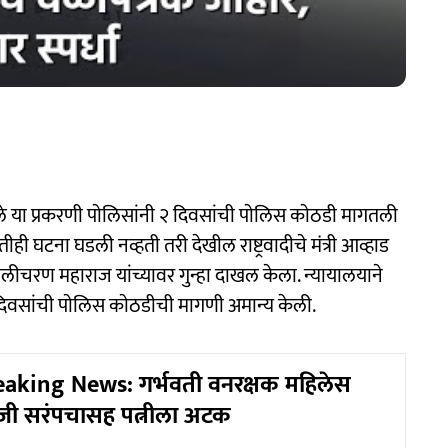
 या प्रकरणी पाेलिसांनी २ दिवसांची पाेलिस काेठडी मागतली
ीही घटना घडली नव्हती तरी देखील राष्ट्रवादीचे मंत्री आव्हाड
ालीचरण महाराज यांच्यावर गुन्हा दाखल केला. न्यायालयाने
२ दिवसांची पाेलिस काेठडीची मागणी अमान्य केली.
eaking News: गर्भवती वनरक्षक महिलेस
जी सरंपचासह पत्नीला अटक