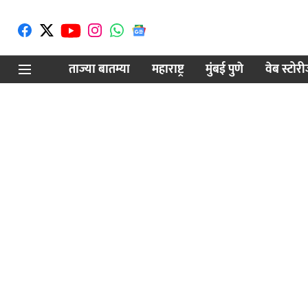
ताज्या बातम्या
महाराष्ट्र
मुंबई पुणे
वेब स्टोर