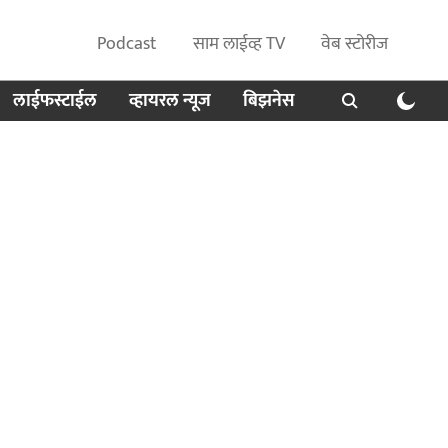
Podcast
साम लाईव्ह TV
वेब स्टोरीज
लाईफस्टाईल
व्हायरल न्यूज
बिझनेस