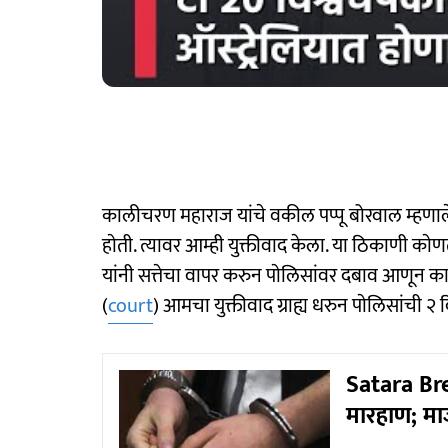
कालीचरण महाराज यांचे वकील पप्पू बोरवाल म्हणाले
हाेती. त्यावर आम्ही युक्तीवाद केला. या ठिकाणी काेणत
यांनी सत्तेचा वापर करुन पाेलिसांवर दबाव आणून क
(
court
) आमचा युक्तीवाद ग्राह्य धरुन पाेलिसांची 
Satara Br
मारहाण; मा