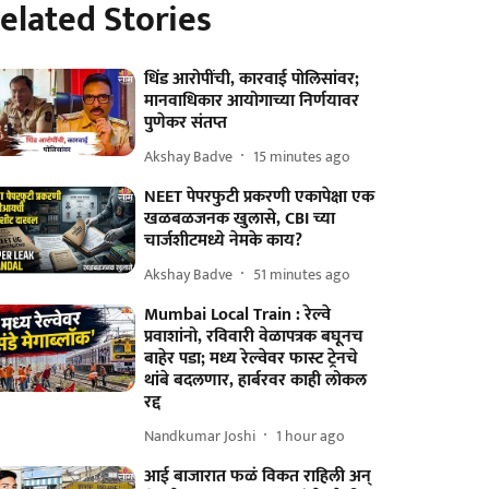
elated Stories
धिंड आरोपींची, कारवाई पोलिसांवर;
मानवाधिकार आयोगाच्या निर्णयावर
पुणेकर संतप्त
Akshay Badve
15 minutes ago
NEET पेपरफुटी प्रकरणी एकापेक्षा एक
खळबळजनक खुलासे, CBI च्या
चार्जशीटमध्ये नेमके काय?
Akshay Badve
51 minutes ago
Mumbai Local Train : रेल्वे
प्रवाशांनो, रविवारी वेळापत्रक बघूनच
बाहेर पडा; मध्य रेल्वेवर फास्ट ट्रेनचे
थांबे बदलणार, हार्बरवर काही लोकल
रद्द
Nandkumar Joshi
1 hour ago
आई बाजारात फळं विकत राहिली अन्