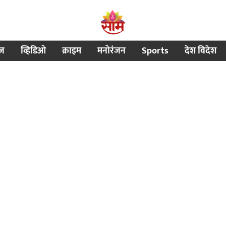
ीज
व्हिडिओ
क्राइम
मनोरंजन
Sports
देश विदेश