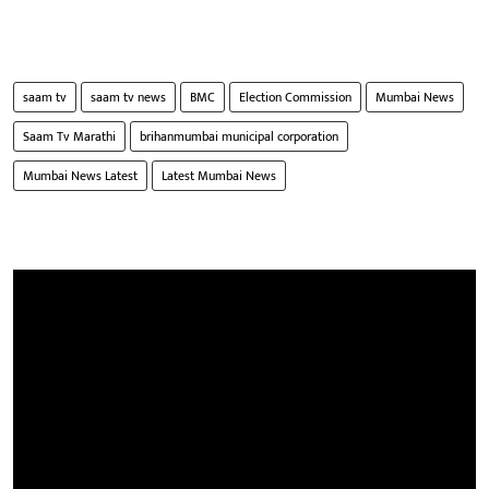
saam tv
saam tv news
BMC
Election Commission
Mumbai News
Saam Tv Marathi
brihanmumbai municipal corporation
Mumbai News Latest
Latest Mumbai News